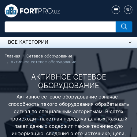
RU
ВСЕ КАТЕГОРИИ
Микрофон
Главная
Сетевое оборудование
Активное сетевое оборудование
Напольные розетки
АКТИВНОЕ СЕТЕВОЕ
Оборудование Mikrotik
ОБОРУДОВАНИЕ
Пылесос
Активное сетевое оборудование означает
способность такого оборудования обрабатывать
Спикерфон
сигнал по специальным алгоритмам. В сетях
Модемы ADSL, Wan/Lan Роутеры, Wi-Fi
происходит пакетная передача данных, каждый
пакет данных содержит также техническую
IP Телефония
информацию: сведения о его источнике, цели,