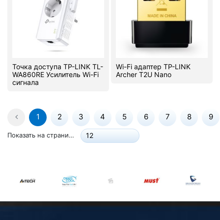
Точка доступа TP-LINK TL-
Wi-Fi адаптер TP-LINK
WA860RE Усилитель Wi-Fi
Archer T2U Nano
сигнала
1
2
3
4
5
6
7
8
9
Показать на странице:
12