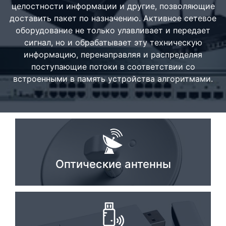
целостности информации и другие, позволяющие
Стереосистемы
доставить пакет по назначению. Активное сетевое
оборудование не только улавливает и передает
Серверное оборудование
сигнал, но и обрабатывает эту техническую
UPS Источники бесперебойного питания
информацию, перенаправляя и распределяя
поступающие потоки в соответствии со
Мышки и Клавиатуры
встроенными в память устройства алгоритмами.
Наушники
Сетевое оборудование
Системы охлаждения
Видеоконференцсвязь
Оптические антенны
Digital Signage
Видеонаблюдение
Компьютеры Fujitsu