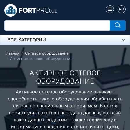
RU
ВСЕ КАТЕГОРИИ
Микрофон
Главная
Сетевое оборудование
Активное сетевое оборудование
Напольные розетки
АКТИВНОЕ СЕТЕВОЕ
Оборудование Mikrotik
ОБОРУДОВАНИЕ
Пылесос
Активное сетевое оборудование означает
способность такого оборудования обрабатывать
Спикерфон
сигнал по специальным алгоритмам. В сетях
Модемы ADSL, Wan/Lan Роутеры, Wi-Fi
происходит пакетная передача данных, каждый
пакет данных содержит также техническую
IP Телефония
информацию: сведения о его источнике, цели,