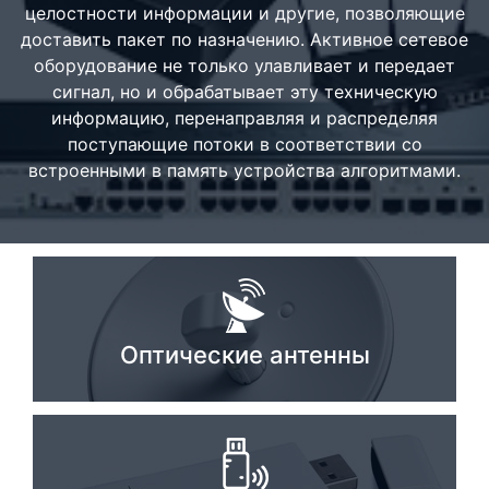
целостности информации и другие, позволяющие
Стереосистемы
доставить пакет по назначению. Активное сетевое
оборудование не только улавливает и передает
Серверное оборудование
сигнал, но и обрабатывает эту техническую
UPS Источники бесперебойного питания
информацию, перенаправляя и распределяя
поступающие потоки в соответствии со
Мышки и Клавиатуры
встроенными в память устройства алгоритмами.
Наушники
Сетевое оборудование
Системы охлаждения
Видеоконференцсвязь
Оптические антенны
Digital Signage
Видеонаблюдение
Компьютеры Fujitsu