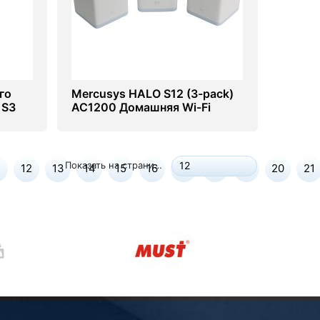
го
Mercusys HALO S12 (3-pack)
 S3
AC1200 Домашняя Wi-Fi
система
Показать на странице:
12
12
13
14
15
16
17
18
19
20
21