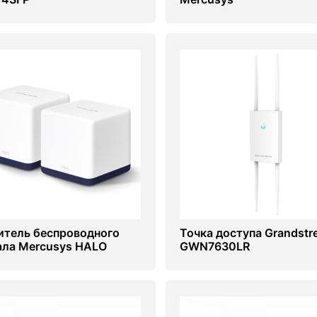
итель беспроводного
Точка доступа Grandstr
ала Mercusys HALO
GWN7630LR
 (2-pack)