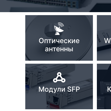
Стереосистемы
Серверное оборудование
UPS Источники
бесперебойного питания
Мышки и Клавиатуры
Оптические
W
антенны
Наушники
Сетевое оборудование
Системы охлаждения
Видеоконференцсвязь
Модули SFP
Digital Signage
Видеонаблюдение
Компьютеры Fujitsu