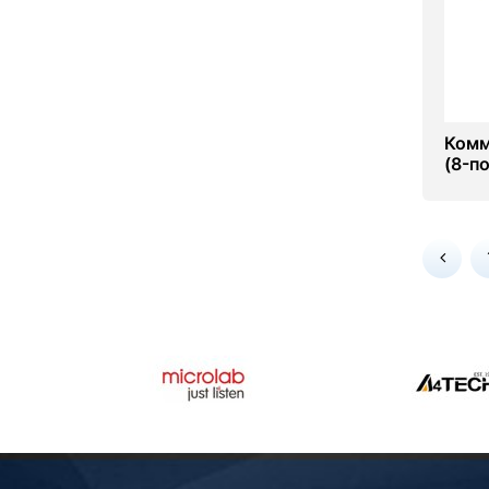
Комм
(8-п