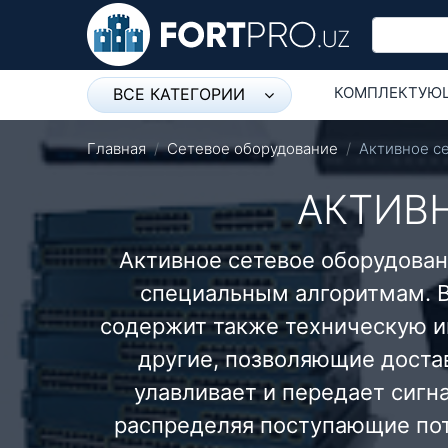
КОМПЛЕКТУЮ
ВСЕ КАТЕГОРИИ
Микрофон
СЕТЕВОЕ ОБО
Главная
Сетевое оборудование
Активное с
Напольные розетки
АКТИВ
Оборудование Mikrotik
Активное сетевое оборудован
Пылесос
специальным алгоритмам. В
Спикерфон
содержит также техническую и
Модемы ADSL, Wan/Lan
другие, позволяющие достав
Роутеры, Wi-Fi
улавливает и передает сигн
IP Телефония
распределяя поступающие пот