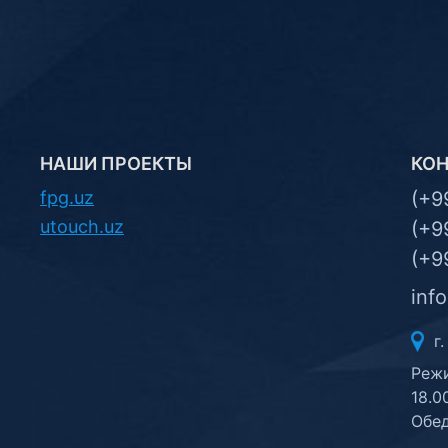
НАШИ ПРОЕКТЫ
КО
fpg.uz
(+9
utouch.uz
(+9
(+9
inf
г.
Режи
18.0
Обед