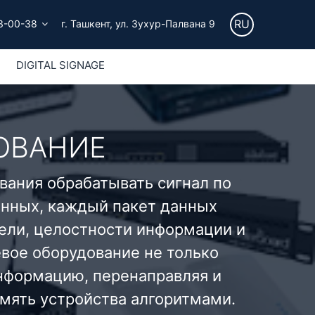
RU
3-00-38
г. Ташкент, ул. Зухур-Палвана 9
DIGITAL SIGNAGE
ОВАНИЕ
вания обрабатывать сигнал по
анных, каждый пакет данных
ели, целостности информации и
евое оборудование не только
информацию, перенаправляя и
мять устройства алгоритмами.