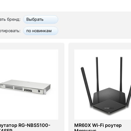
ть бренд:
Выбрать
ртировать:
по новинкам
утатор RG-NBS5100-
MR60X Wi-Fi роутер
T4SFP
Mercusys