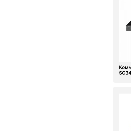
Комм
SG3