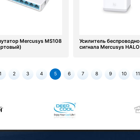
утатор Mercusys MS108
Усилитель беспроводно
ортовый)
сигнала Mercusys HALO
1
2
3
4
5
6
7
8
9
10
11