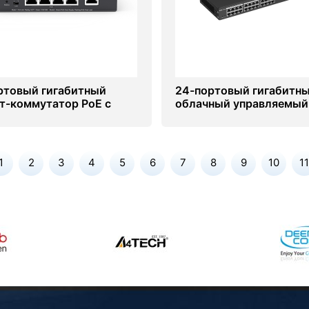
ртовый гигабитный
24-портовый гигабитн
т-коммутатор PoE с
облачный управляемый
чным управлением Ruijie
коммутатор без PoE Ruij
S205GC-P
RG-ES224GC
1
2
3
4
5
6
7
8
9
10
11