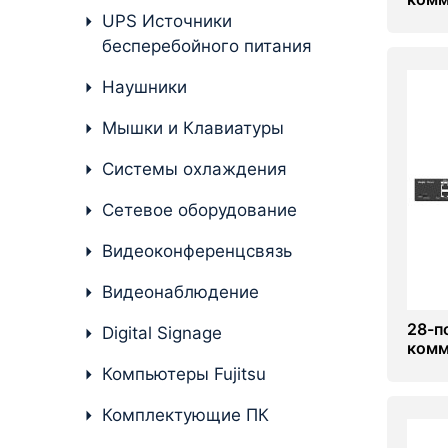
упра
UPS Источники
RG-N
бесперебойного питания
Наушники
Мышки и Клавиатуры
Системы охлаждения
Сетевое оборудование
Видеоконференцсвязь
Видеонаблюдение
28-п
Digital Signage
комм
упра
Компьютеры Fujitsu
RG-N
Комплектующие ПК