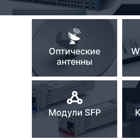
Стереосистемы
Серверное оборудование
UPS Источники
бесперебойного питания
Мышки и Клавиатуры
Оптические
W
антенны
Наушники
Сетевое оборудование
Системы охлаждения
Видеоконференцсвязь
Модули SFP
Digital Signage
Видеонаблюдение
Компьютеры Fujitsu