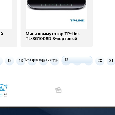
ый
Мини коммутатор TP-Link
TL-SG1008D 8-портовый
ie
(Switch)
Показать на странице:
12
12
13
14
15
16
17
18
19
20
21