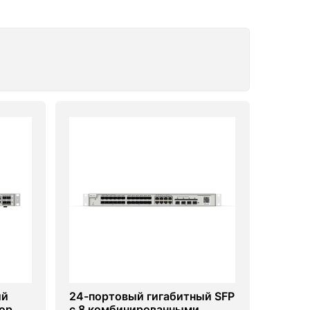
ый
24-портовый гигабитный SFP
ор
с 8 комбинированными