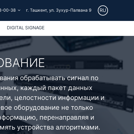
RU
3-00-38
г. Ташкент, ул. Зухур-Палвана 9
DIGITAL SIGNAGE
ОВАНИЕ
вания обрабатывать сигнал по
анных, каждый пакет данных
ели, целостности информации и
евое оборудование не только
информацию, перенаправляя и
мять устройства алгоритмами.