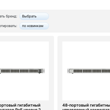
ть бренд:
Выбрать
ртировать:
по новинкам
ортовый гигабитный
48-портовый гигабитн
утатор PoE уровня 2,
управляемый коммутат