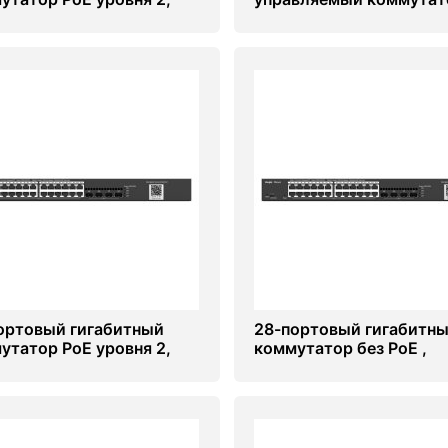
вляемый облаком Ruijie
уровня 2, 4 восходящих
BS3200-48GT4XS-P
канала 10G Ruijie RG-
NBS3200-48GT4XS
ортовый гигабитный
28-портовый гигабитн
утатор PoE уровня 2,
коммутатор без PoE ,
вляемый облаком Ruijie
управляемый облаком 
BS3100-24GT4SFP-P
NBS3100-24GT4SFP