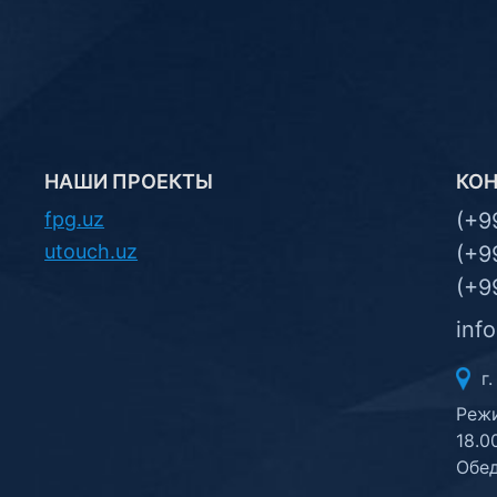
НАШИ ПРОЕКТЫ
КО
fpg.uz
(+9
utouch.uz
(+9
(+9
inf
г.
Режи
18.0
Обед