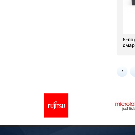
5-по
смар
обла
RG-E