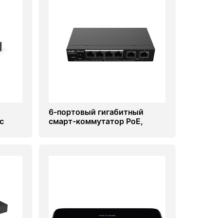
й
6-портовый гигабитный
с
смарт-коммутатор PoE,
uijie
управляемый облаком Ruijie
RG-ES206GC-P