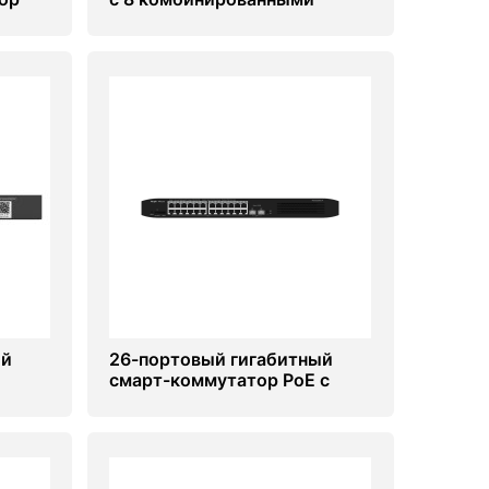
портами RJ45 Ruijie RG-
NBS3200-24SFP/8GT4XS
ый
26-портовый гигабитный
смарт-коммутатор PoE с
RG-
облачным управлением Ruiji
RG-ES226GC-P