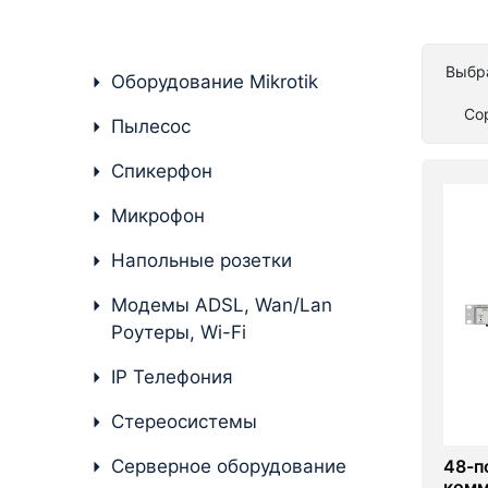
Комплектующие ПК
Выбра
Оборудование Mikrotik
Со
Пылесос
Спикерфон
Микрофон
Напольные розетки
Модемы ADSL, Wan/Lan
Роутеры, Wi-Fi
IP Телефония
Стереосистемы
Серверное оборудование
48-п
комм