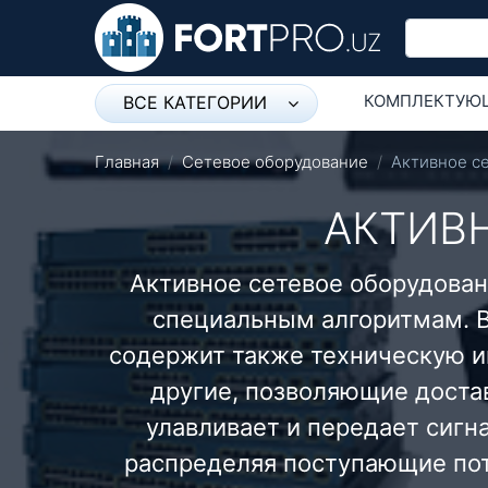
КОМПЛЕКТУЮ
ВСЕ КАТЕГОРИИ
Микрофон
СЕТЕВОЕ ОБО
Главная
Сетевое оборудование
Активное с
Напольные розетки
АКТИВ
Оборудование Mikrotik
Активное сетевое оборудован
Пылесос
специальным алгоритмам. В
Спикерфон
содержит также техническую и
Модемы ADSL, Wan/Lan
другие, позволяющие достав
Роутеры, Wi-Fi
улавливает и передает сигн
IP Телефония
распределяя поступающие пот