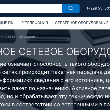
(+998 55) 50
ЩИЕ ПК
IP ТЕЛЕФОНИЯ
СЕРВЕРНОЕ ОБОРУДОВАНИЕ
РУДОВАНИЕ
ОБОРУДОВАНИЕ MIKROTIK
етевое оборудование
НОЕ СЕТЕВОЕ ОБОРУД
ие означает способность такого оборудо
 сетях происходит пакетная передача д
нформацию: сведения о его источнике, ц
ить пакет по назначению. Активное сет
ал, но и обрабатывает эту техническую 
оки в соответствии со встроенными в па