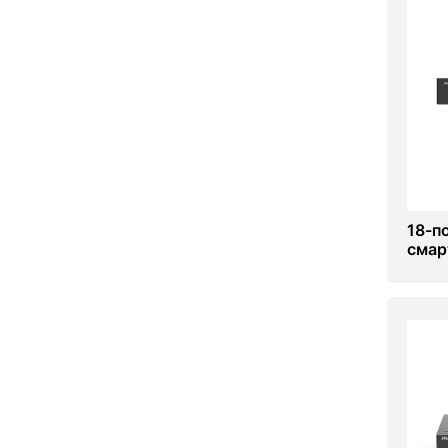
18-п
смар
обла
RG-E