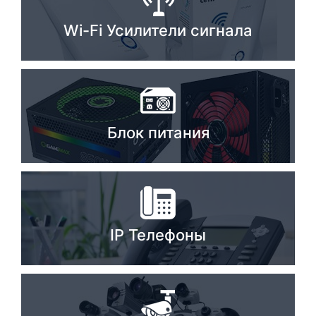
Стереосистемы
Wi-Fi Усилители сигнала
Серверное оборудование
UPS Источники бесперебойного питания
Мышки и Клавиатуры
Блок питания
Наушники
Сетевое оборудование
Системы охлаждения
Видеоконференцсвязь
IP Телефоны
Digital Signage
Видеонаблюдение
Компьютеры Fujitsu