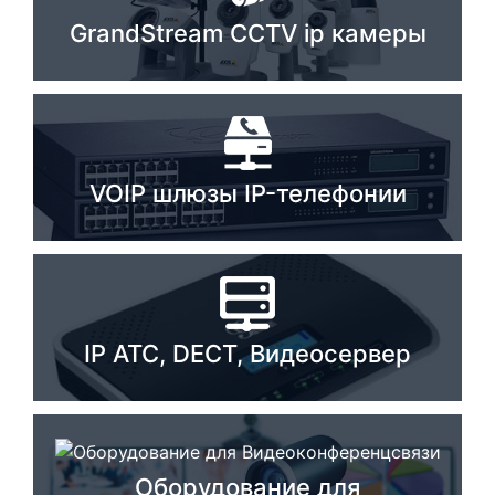
GrandStream CCTV ip камеры
Комплектующие ПК
VOIP шлюзы IP-телефонии
IP ATC, DECT, Видеосервер
Оборудование для