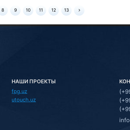
8
9
10
11
12
13
НАШИ ПРОЕКТЫ
КО
fpg.uz
(+9
utouch.uz
(+9
(+9
inf