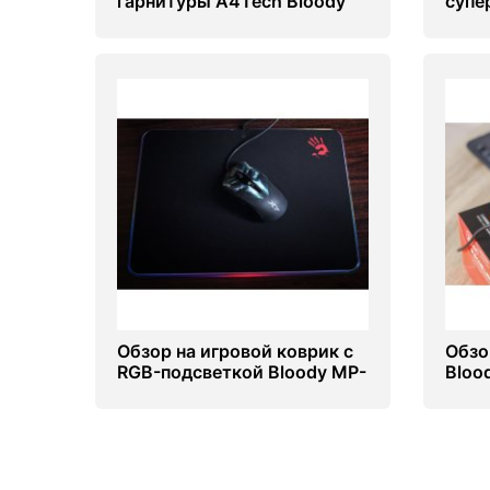
гарнитуры A4Tech Bloody
супе
G575
клав
Комплектующие ПК
Обзор на игровой коврик с
Обзо
RGB-подсветкой Bloody MP-
Bloo
50RS