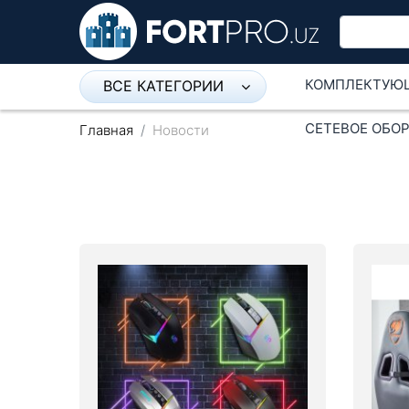
КОМПЛЕКТУЮ
ВСЕ КАТЕГОРИИ
Микрофон
СЕТЕВОЕ ОБО
Главная
Новости
Напольные розетки
Оборудование Mikrotik
Пылесос
Спикерфон
Модемы ADSL, Wan/Lan
Роутеры, Wi-Fi
IP Телефония