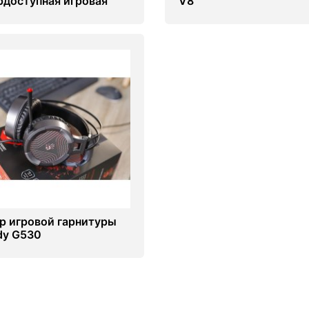
рдоступная игровая
V8
иатура
р игровой гарнитуры
dy G530