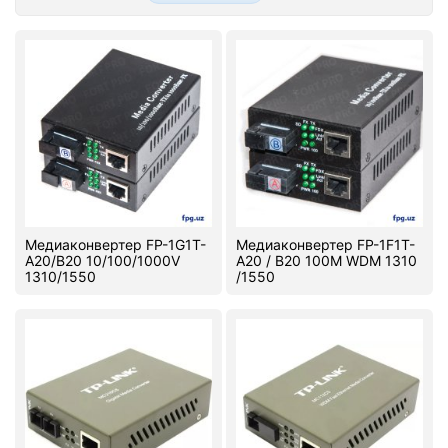
Стереосистемы
Серверное оборудование
UPS Источники бесперебойного питания
Мышки и Клавиатуры
Наушники
Сетевое оборудование
Медиаконвертер FP-1G1T-
Медиаконвертер FP-1F1T-
A20/B20 10/100/1000V
A20 / B20 100M WDM 1310
Системы охлаждения
1310/1550
/1550
Видеоконференцсвязь
Digital Signage
Видеонаблюдение
Компьютеры Fujitsu