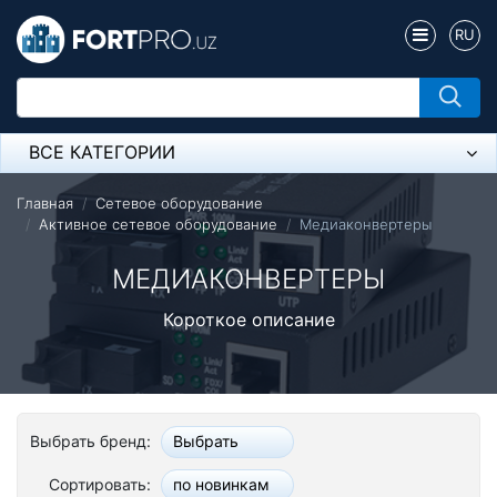
RU
ВСЕ КАТЕГОРИИ
Микрофон
Главная
Сетевое оборудование
Активное сетевое оборудование
Медиаконвертеры
Напольные розетки
МЕДИАКОНВЕРТЕРЫ
Оборудование Mikrotik
Короткое описание
Пылесос
Спикерфон
Модемы ADSL, Wan/Lan Роутеры, Wi-Fi
Выбрать бренд:
Выбрать
IP Телефония
Сортировать:
по новинкам