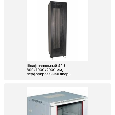
Стереосистемы
Серверное оборудование
UPS Источники бесперебойного питания
Мышки и Клавиатуры
Наушники
Сетевое оборудование
Шкаф напольный 42U
800х1000х2000 мм,
Системы охлаждения
перфорированная дверь
Видеоконференцсвязь
Digital Signage
Видеонаблюдение
Компьютеры Fujitsu