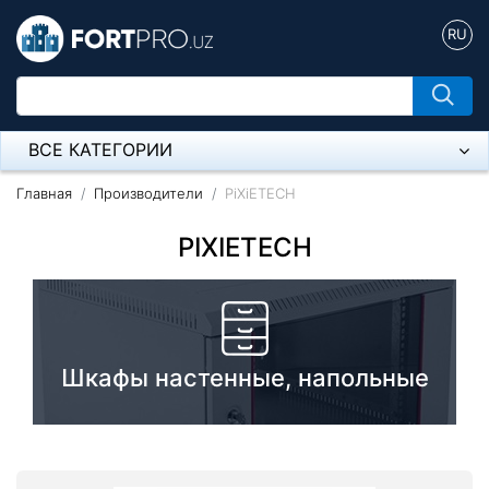
RU
ВСЕ КАТЕГОРИИ
Микрофон
Главная
Производители
PiXiETECH
Напольные розетки
PIXIETECH
Оборудование Mikrotik
Пылесос
Шкафы настенные, напольные
Спикерфон
Модемы ADSL, Wan/Lan Роутеры, Wi-Fi
IP Телефония