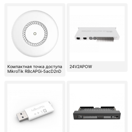
Стереосистемы
Серверное оборудование
UPS Источники бесперебойного питания
Мышки и Клавиатуры
Наушники
Kомпактная точка доступа
24V2APOW
Сетевое оборудование
MikroTik RBcAPGi-5acD2nD
Системы охлаждения
Видеоконференцсвязь
Digital Signage
Видеонаблюдение
Компьютеры Fujitsu