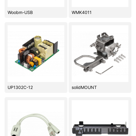
Комплектующие ПК
Woobm-USB
WMK4011
UP1302C-12
solidMOUNT