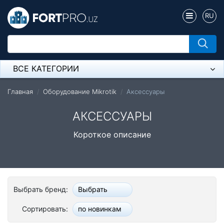
RU
ВСЕ КАТЕГОРИИ
Микрофон
Главная
Оборудование Mikrotik
Аксессуары
Напольные розетки
АКСЕССУАРЫ
Оборудование Mikrotik
Короткое описание
Пылесос
Спикерфон
Выбрать бренд:
Выбрать
Модемы ADSL, Wan/Lan Роутеры, Wi-Fi
Сортировать:
по новинкам
IP Телефония