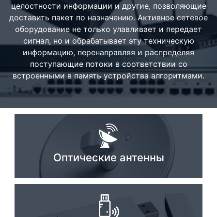
целостности информации и другие, позволяющие
Стереосистемы
доставить пакет по назначению. Активное сетевое
оборудование не только улавливает и передает
Серверное оборудование
сигнал, но и обрабатывает эту техническую
UPS Источники бесперебойного питания
информацию, перенаправляя и распределяя
поступающие потоки в соответствии со
Мышки и Клавиатуры
встроенными в память устройства алгоритмами.
Наушники
Сетевое оборудование
Системы охлаждения
Видеоконференцсвязь
Оптические антенны
Digital Signage
Видеонаблюдение
Компьютеры Fujitsu