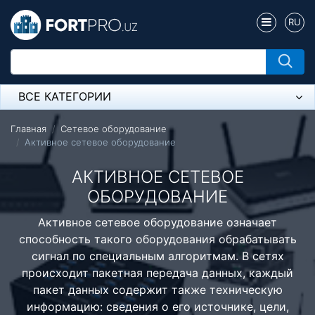
RU
ВСЕ КАТЕГОРИИ
Микрофон
Главная
Сетевое оборудование
Активное сетевое оборудование
Напольные розетки
АКТИВНОЕ СЕТЕВОЕ
Оборудование Mikrotik
ОБОРУДОВАНИЕ
Пылесос
Активное сетевое оборудование означает
способность такого оборудования обрабатывать
Спикерфон
сигнал по специальным алгоритмам. В сетях
Модемы ADSL, Wan/Lan Роутеры, Wi-Fi
происходит пакетная передача данных, каждый
пакет данных содержит также техническую
IP Телефония
информацию: сведения о его источнике, цели,