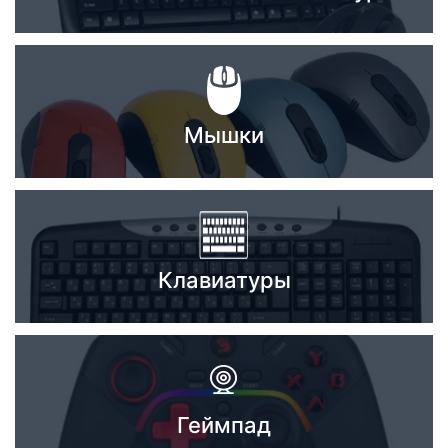
Стереосистемы
Серверное оборудование
UPS Источники бесперебойного питания
Мышки
Мышки и Клавиатуры
Наушники
Сетевое оборудование
Системы охлаждения
Клавиатуры
Видеоконференцсвязь
Digital Signage
Видеонаблюдение
Геймпад
Компьютеры Fujitsu