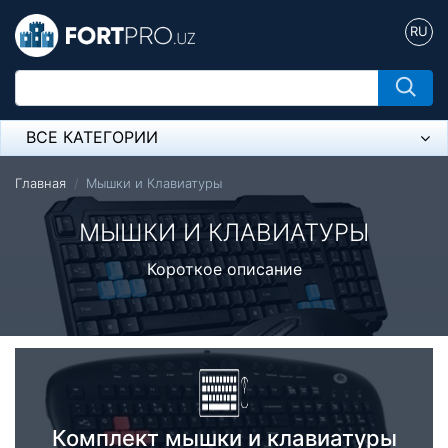
RU
ВСЕ КАТЕГОРИИ
Микрофон
Главная
Мышки и Клавиатуры
Напольные розетки
МЫШКИ И КЛАВИАТУРЫ
Оборудование Mikrotik
Короткое описание
Пылесос
Спикерфон
Модемы ADSL, Wan/Lan Роутеры, Wi-Fi
IP Телефония
Комплект мышки и клавиатуры