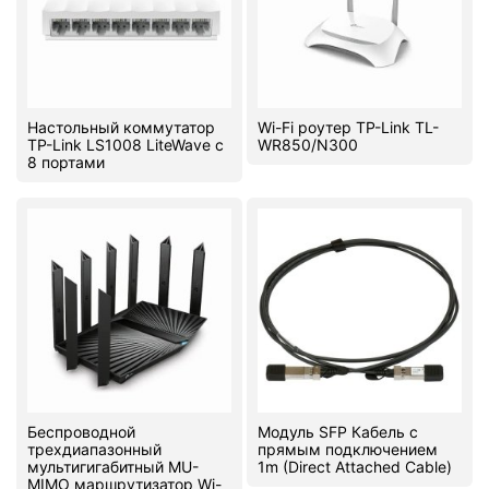
Настольный коммутатор
Wi-Fi роутер TP-Link TL-
TP-Link LS1008 LiteWave с
WR850/N300
8 портами
Беспроводной
Модуль SFP Кабель с
трехдиапазонный
прямым подключением
мультигигабитный MU-
1m (Direct Attached Cable)
MIMO маршрутизатор Wi-