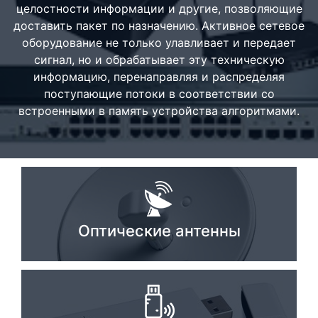
целостности информации и другие, позволяющие
Стереосистемы
доставить пакет по назначению. Активное сетевое
оборудование не только улавливает и передает
Серверное оборудование
сигнал, но и обрабатывает эту техническую
UPS Источники бесперебойного питания
информацию, перенаправляя и распределяя
поступающие потоки в соответствии со
Мышки и Клавиатуры
встроенными в память устройства алгоритмами.
Наушники
Сетевое оборудование
Системы охлаждения
Видеоконференцсвязь
Оптические антенны
Digital Signage
Видеонаблюдение
Компьютеры Fujitsu