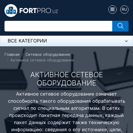
RU
ВСЕ КАТЕГОРИИ
Микрофон
Главная
Сетевое оборудование
Активное сетевое оборудование
Напольные розетки
АКТИВНОЕ СЕТЕВОЕ
Оборудование Mikrotik
ОБОРУДОВАНИЕ
Пылесос
Активное сетевое оборудование означает
способность такого оборудования обрабатывать
Спикерфон
сигнал по специальным алгоритмам. В сетях
Модемы ADSL, Wan/Lan Роутеры, Wi-Fi
происходит пакетная передача данных, каждый
пакет данных содержит также техническую
IP Телефония
информацию: сведения о его источнике, цели,