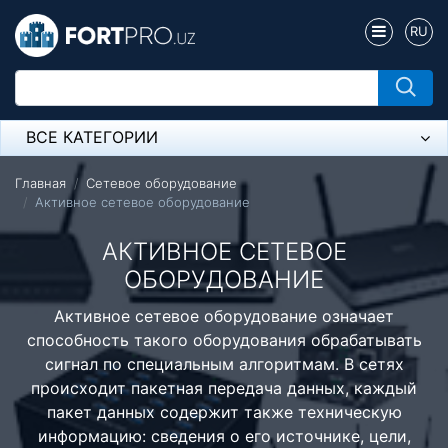
RU
ВСЕ КАТЕГОРИИ
Микрофон
Главная
Сетевое оборудование
Активное сетевое оборудование
Напольные розетки
АКТИВНОЕ СЕТЕВОЕ
Оборудование Mikrotik
ОБОРУДОВАНИЕ
Пылесос
Активное сетевое оборудование означает
способность такого оборудования обрабатывать
Спикерфон
сигнал по специальным алгоритмам. В сетях
Модемы ADSL, Wan/Lan Роутеры, Wi-Fi
происходит пакетная передача данных, каждый
пакет данных содержит также техническую
IP Телефония
информацию: сведения о его источнике, цели,