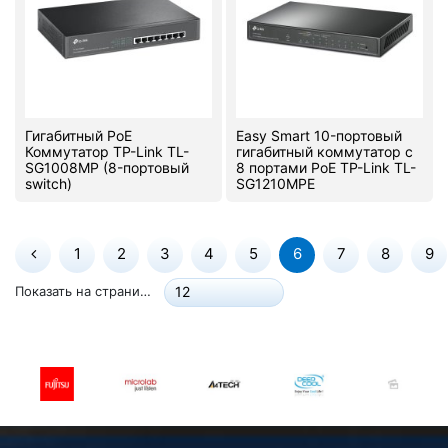
Гигабитный PoE
Easy Smart 10-портовый
Коммутатор TP-Link TL-
гигабитный коммутатор с
SG1008MP (8-портовый
8 портами PoE TP-Link TL-
switch)
SG1210MPE
1
2
3
4
5
6
7
8
9
Показать на странице:
12