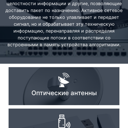
целостности информации и другие, позволяющие
Стереосистемы
доставить пакет по назначению. Активное сетевое
оборудование не только улавливает и передает
Серверное оборудование
сигнал, но и обрабатывает эту техническую
UPS Источники бесперебойного питания
информацию, перенаправляя и распределяя
поступающие потоки в соответствии со
Мышки и Клавиатуры
встроенными в память устройства алгоритмами.
Наушники
Сетевое оборудование
Системы охлаждения
Видеоконференцсвязь
Оптические антенны
Digital Signage
Видеонаблюдение
Компьютеры Fujitsu