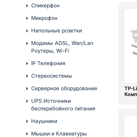
Стереосистемы
Спикерфон
Серверное оборудование
Микрофон
UPS Источники
Напольные розетки
бесперебойного питания
Модемы ADSL, Wan/Lan
Мышки и Клавиатуры
Роутеры, Wi-Fi
Наушники
IP Телефония
Сетевое оборудование
Стереосистемы
Системы охлаждения
Серверное оборудование
TP-L
Комп
Видеоконференцсвязь
пыле
UPS Источники
бесперебойного питания
Digital Signage
Наушники
Видеонаблюдение
Мышки и Клавиатуры
Компьютеры Fujitsu