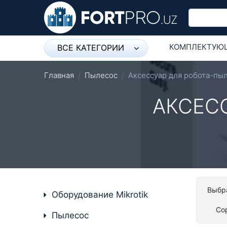
КОМПЛЕКТУЮ
ВСЕ КАТЕГОРИИ
Микрофон
СЕТЕВОЕ ОБО
Главная
Пылесос
Аксессуар для робота-пы
Напольные розетки
АКСЕС
Оборудование Mikrotik
Пылесос
Спикерфон
Модемы ADSL, Wan/Lan
Роутеры, Wi-Fi
Выбра
Оборудование Mikrotik
IP Телефония
Со
Пылесос