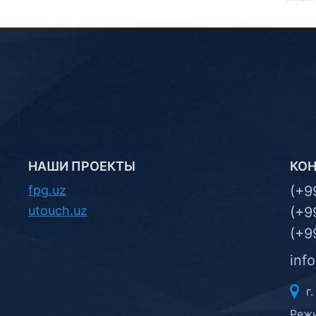
НАШИ ПРОЕКТЫ
КО
fpg.uz
(+9
utouch.uz
(+9
(+9
inf
г.
Режи