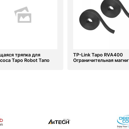
аяся тряпка для
TP-Link Tapo RVA400
соса Tapo Robot Тапо
Ограничительная магни
300
лента