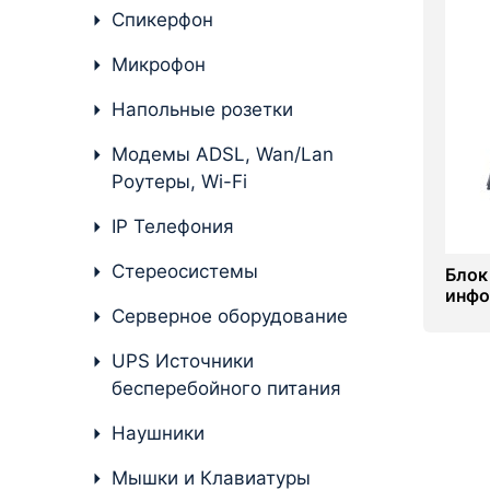
Стереосистемы
Спикерфон
Серверное оборудование
Микрофон
UPS Источники
Напольные розетки
бесперебойного питания
Модемы ADSL, Wan/Lan
Мышки и Клавиатуры
Роутеры, Wi-Fi
Наушники
IP Телефония
Сетевое оборудование
Стереосистемы
Блок
инфо
Системы охлаждения
Серверное оборудование
HTD
Видеоконференцсвязь
UPS Источники
бесперебойного питания
Digital Signage
Наушники
Видеонаблюдение
Мышки и Клавиатуры
Компьютеры Fujitsu