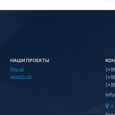
НАШИ ПРОЕКТЫ
КО
fpg.uz
(+9
utouch.uz
(+9
(+9
inf
г.
Режи