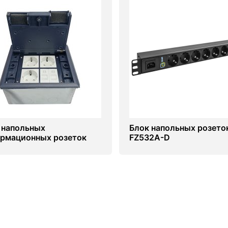
 напольных
Блок напольных розето
рмационных розеток
FZ532A-D
-622AS