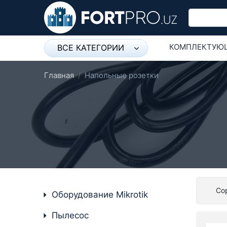
КОМПЛЕКТУЮ
ВСЕ КАТЕГОРИИ
Микрофон
СЕТЕВОЕ ОБО
Главная
Напольные розетки
Напольные розетки
Оборудование Mikrotik
Пылесос
Спикерфон
Модемы ADSL, Wan/Lan
Роутеры, Wi-Fi
Со
Оборудование Mikrotik
IP Телефония
Пылесос