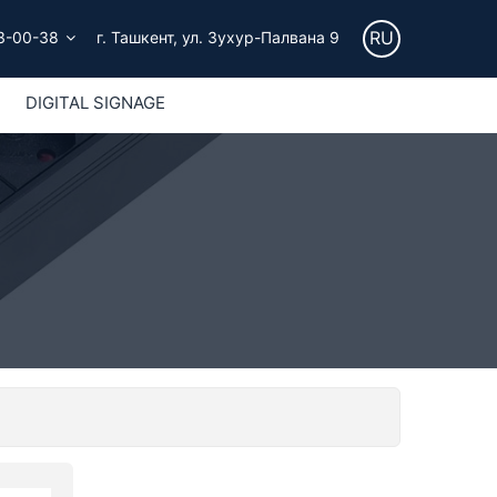
RU
3-00-38
г. Ташкент, ул. Зухур-Палвана 9
DIGITAL SIGNAGE
И