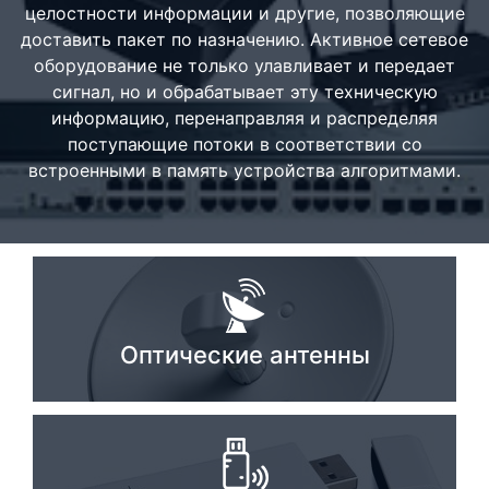
целостности информации и другие, позволяющие
Стереосистемы
доставить пакет по назначению. Активное сетевое
оборудование не только улавливает и передает
Серверное оборудование
сигнал, но и обрабатывает эту техническую
UPS Источники бесперебойного питания
информацию, перенаправляя и распределяя
поступающие потоки в соответствии со
Мышки и Клавиатуры
встроенными в память устройства алгоритмами.
Наушники
Сетевое оборудование
Системы охлаждения
Видеоконференцсвязь
Оптические антенны
Digital Signage
Видеонаблюдение
Компьютеры Fujitsu