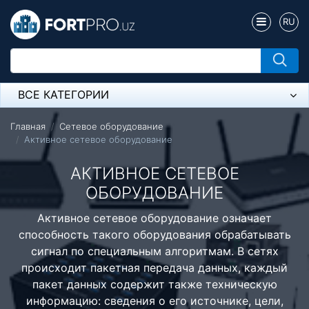
RU
ВСЕ КАТЕГОРИИ
Микрофон
Главная
Сетевое оборудование
Активное сетевое оборудование
Напольные розетки
АКТИВНОЕ СЕТЕВОЕ
Оборудование Mikrotik
ОБОРУДОВАНИЕ
Пылесос
Активное сетевое оборудование означает
способность такого оборудования обрабатывать
Спикерфон
сигнал по специальным алгоритмам. В сетях
Модемы ADSL, Wan/Lan Роутеры, Wi-Fi
происходит пакетная передача данных, каждый
пакет данных содержит также техническую
IP Телефония
информацию: сведения о его источнике, цели,