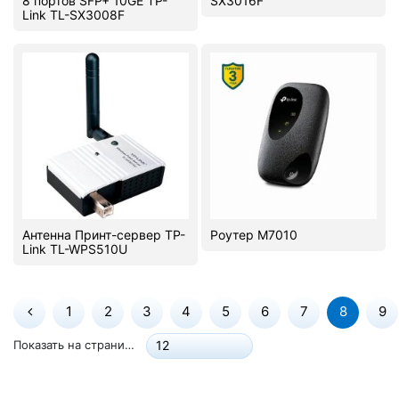
8 портов SFP+ 10GE TP-
SX3016F
Link TL-SX3008F
Антенна Принт-сервер TP-
Роутер M7010
Link TL-WPS510U
1
2
3
4
5
6
7
8
9
Показать на странице:
12