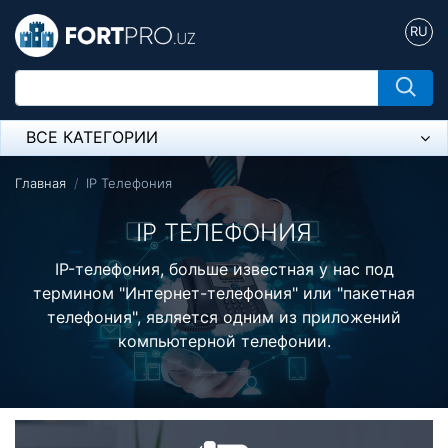
RU
ВСЕ КАТЕГОРИИ
Микрофон
Главная
IP Телефония
Напольные розетки
IP ТЕЛЕФОНИЯ
Оборудование Mikrotik
IP-телефония, больше известная у нас под
термином "Интернет-телефония" или "пакетная
Пылесос
телефония", является одним из приложений
компьютерной телефонии.
Спикерфон
Модемы ADSL, Wan/Lan Роутеры, Wi-Fi
IP Телефония