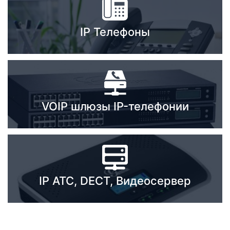
Стереосистемы
IP Телефоны
Серверное оборудование
UPS Источники бесперебойного питания
Мышки и Клавиатуры
Наушники
VOIP шлюзы IP-телефонии
Сетевое оборудование
Системы охлаждения
Видеоконференцсвязь
IP ATC, DECT, Видеосервер
Digital Signage
Видеонаблюдение
Компьютеры Fujitsu