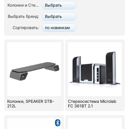
Колонки и Стереосистемы:
Выбрать
Стереосистемы
Выбрать бренд:
Выбрать
Серверное оборудование
Сортировать:
по новинкам
UPS Источники бесперебойного питания
Мышки и Клавиатуры
Наушники
Сетевое оборудование
Системы охлаждения
Видеоконференцсвязь
Колонки, SPEAKER STB-
Стереосистема Microlab
Digital Signage
212L
FC 361BT 2.1
Видеонаблюдение
Компьютеры Fujitsu