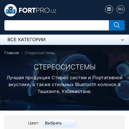
RU
ВСЕ КАТЕГОРИИ
Микрофон
Главная
Стереосистемы
Напольные розетки
СТЕРЕОСИСТЕМЫ
Оборудование Mikrotik
Лучшая продукция Стерео систем и Портативной
акустики, а также стильных Bluetooth колонок в
Пылесос
Ташкенте, Узбекистане.
Спикерфон
Модемы ADSL, Wan/Lan Роутеры, Wi-Fi
Цвет:
Выбрать
IP Телефония