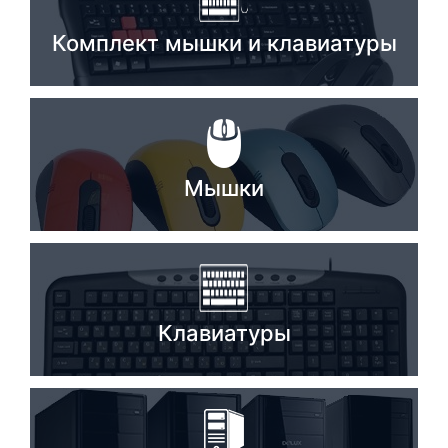
Стереосистемы
Комплект мышки и клавиатуры
Серверное оборудование
UPS Источники бесперебойного питания
Мышки и Клавиатуры
Мышки
Наушники
Сетевое оборудование
Системы охлаждения
Видеоконференцсвязь
Клавиатуры
Digital Signage
Видеонаблюдение
Компьютеры Fujitsu