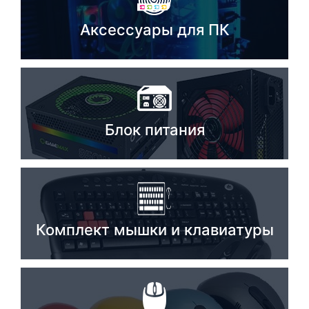
Стереосистемы
Аксессуары для ПК
Серверное оборудование
UPS Источники бесперебойного питания
Мышки и Клавиатуры
Блок питания
Наушники
Сетевое оборудование
Системы охлаждения
Видеоконференцсвязь
Комплект мышки и клавиатуры
Digital Signage
Видеонаблюдение
Компьютеры Fujitsu