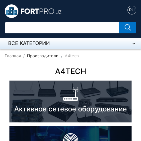
RU
ВСЕ КАТЕГОРИИ
Микрофон
Главная
Производители
A4tech
Напольные розетки
A4TECH
Оборудование Mikrotik
Пылесос
Активное сетевое оборудование
Спикерфон
Модемы ADSL, Wan/Lan Роутеры, Wi-Fi
IP Телефония