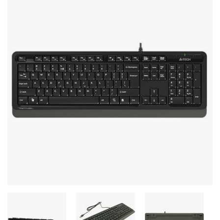
Стереосистемы
Серверное оборудование
UPS Источники бесперебойного питания
Мышки и Клавиатуры
Наушники
Сетевое оборудование
Системы охлаждения
Видеоконференцсвязь
Digital Signage
Видеонаблюдение
Компьютеры Fujitsu