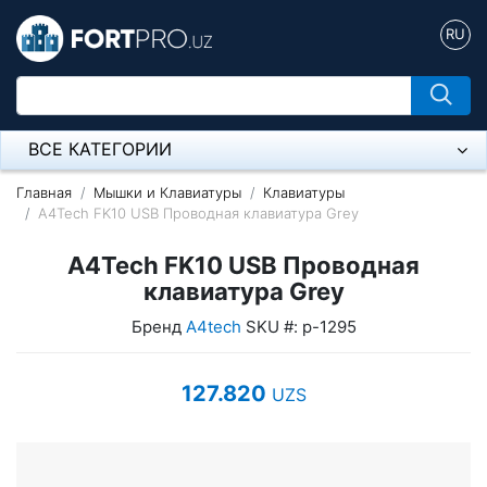
RU
ВСЕ КАТЕГОРИИ
Микрофон
Главная
Мышки и Клавиатуры
Клавиатуры
A4Tech FK10 USB Проводная клавиатура Grey
Напольные розетки
A4Tech FK10 USB Проводная
Оборудование Mikrotik
клавиатура Grey
Бренд
A4tech
SKU #: p-1295
Пылесос
Спикерфон
127.820
UZS
Модемы ADSL, Wan/Lan Роутеры, Wi-Fi
IP Телефония