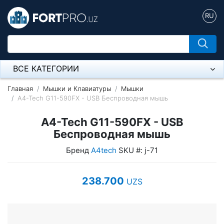
RU
ВСЕ КАТЕГОРИИ
Микрофон
Главная
Мышки и Клавиатуры
Мышки
A4-Tech G11-590FX - USB Беспроводная мышь
Напольные розетки
A4-Tech G11-590FX - USB
Оборудование Mikrotik
Беспроводная мышь
Бренд
A4tech
SKU #: j-71
Пылесос
Спикерфон
238.700
UZS
Модемы ADSL, Wan/Lan Роутеры, Wi-Fi
IP Телефония