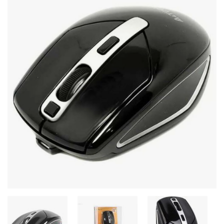
Стереосистемы
Серверное оборудование
UPS Источники бесперебойного питания
Мышки и Клавиатуры
Наушники
Сетевое оборудование
Системы охлаждения
Видеоконференцсвязь
Digital Signage
Видеонаблюдение
Компьютеры Fujitsu