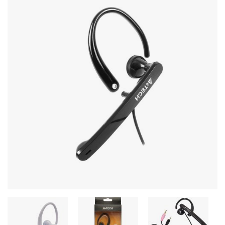
Стереосистемы
Серверное оборудование
UPS Источники бесперебойного питания
Мышки и Клавиатуры
Наушники
Сетевое оборудование
Системы охлаждения
Видеоконференцсвязь
Digital Signage
Видеонаблюдение
Компьютеры Fujitsu