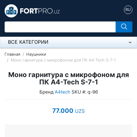
RU
ВСЕ КАТЕГОРИИ
Микрофон
Главная
Наушники
Моно гарнитура с микрофоном для ПК A4-Tech S-7-1
Напольные розетки
Моно гарнитура с микрофоном для
Оборудование Mikrotik
ПК A4-Tech S-7-1
Бренд
A4tech
SKU #: q-96
Пылесос
Спикерфон
77.000
UZS
Модемы ADSL, Wan/Lan Роутеры, Wi-Fi
IP Телефония