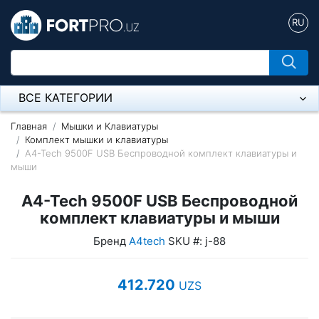
RU
ВСЕ КАТЕГОРИИ
Микрофон
Главная
Мышки и Клавиатуры
Комплект мышки и клавиатуры
A4-Tech 9500F USB Беспроводной комплект клавиатуры и
Напольные розетки
мыши
Оборудование Mikrotik
A4-Tech 9500F USB Беспроводной
Пылесос
комплект клавиатуры и мыши
Бренд
A4tech
SKU #: j-88
Спикерфон
Модемы ADSL, Wan/Lan Роутеры, Wi-Fi
412.720
UZS
IP Телефония