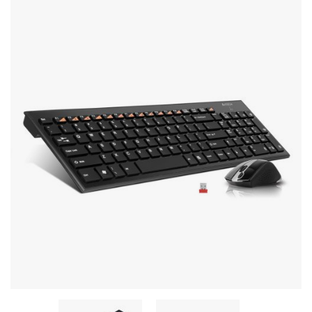
Стереосистемы
Серверное оборудование
UPS Источники бесперебойного питания
Мышки и Клавиатуры
Наушники
Сетевое оборудование
Системы охлаждения
Видеоконференцсвязь
Digital Signage
Видеонаблюдение
Компьютеры Fujitsu