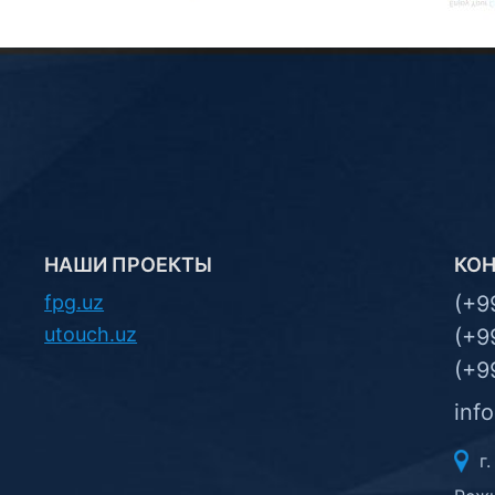
НАШИ ПРОЕКТЫ
КО
fpg.uz
(+9
utouch.uz
(+9
(+9
inf
г.