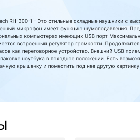
ech RH-300-1 - Это стильные складные наушники с вы
оенный микрофон имеет функцию шумоподавления. Пред
сональных компьютерах имеющих USB порт Максимальна
меется встроенный регулятор громкости. Продолжите
часов как переговорное устройство. Внешний USB прие
упаковке ноутбука в походное положении. Есть возмож
рачную крышечку и поместить под нее другую картинку
Ы