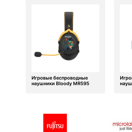
Игровые беспроводные
Игро
наушники Bloody MR595
науш
Midnight/Sunset Renegade
Prox