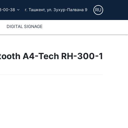
RU
3-00-38
г. Ташкент, ул. Зухур-Палвана 9
DIGITAL SIGNAGE
tooth A4-Tech RH-300-1