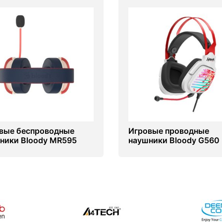
вые беспроводные
Игровые проводные
ники Bloody MR595
наушники Bloody G560
y Boom
Naraka