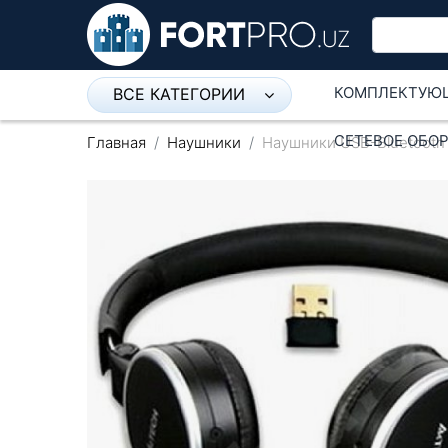
КОМПЛЕКТУЮ
ВСЕ КАТЕГОРИИ
Микрофон
СЕТЕВОЕ ОБО
Главная
Наушники
Наушники USB-Bluetooth
Напольные розетки
Оборудование Mikrotik
Пылесос
Спикерфон
Модемы ADSL, Wan/Lan
Роутеры, Wi-Fi
IP Телефония