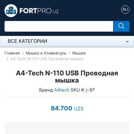
RU
ВСЕ КАТЕГОРИИ
Микрофон
Главная
Мышки и Клавиатуры
Мышки
A4-Tech N-110 USB Проводная мышка
Напольные розетки
A4-Tech N-110 USB Проводная
Оборудование Mikrotik
мышка
Бренд
A4tech
SKU #: j-97
Пылесос
Спикерфон
84.700
UZS
Модемы ADSL, Wan/Lan Роутеры, Wi-Fi
IP Телефония