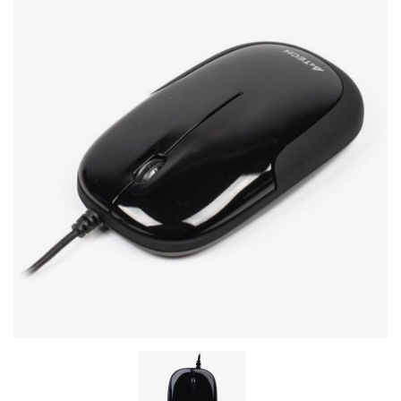
Стереосистемы
Серверное оборудование
UPS Источники бесперебойного питания
Мышки и Клавиатуры
Наушники
Сетевое оборудование
Системы охлаждения
Видеоконференцсвязь
Digital Signage
Видеонаблюдение
Компьютеры Fujitsu