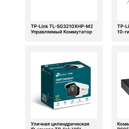
TP-Link TL-SG3210XHP-M2
TP-L
Управляемый Коммутатор
10‑г
(POE switch)
Expr
Уличная цилиндрическая
Комм