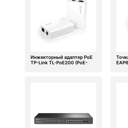
Инжекторный адаптер PoE
Точк
TP-Link TL-PoE200 (PoE-
EAP6
инжектор-сплиттер)