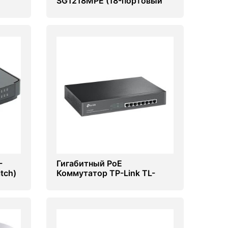
SG1218MPE (18-портовый
switch)
-
Гигабитный PoE
tch)
Коммутатор TP-Link TL-
SG1008MP (8-портовый
switch)