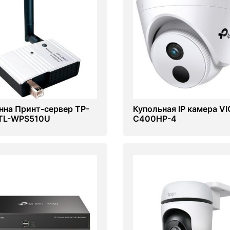
нна Принт-сервер TP-
Купольная IP камера VI
 TL-WPS510U
C400HP-4