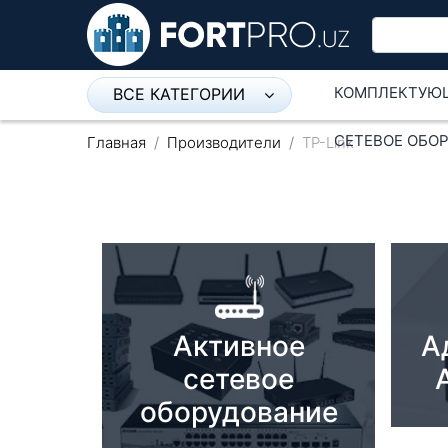
КОМПЛЕКТУЮ
ВСЕ КАТЕГОРИИ
Микрофон
СЕТЕВОЕ ОБО
Главная
Производители
TP-Link
Напольные розетки
Оборудование Mikrotik
Пылесос
Спикерфон
Активное
А
Модемы ADSL, Wan/Lan
Роутеры, Wi-Fi
сетевое
оборудование
IP Телефония