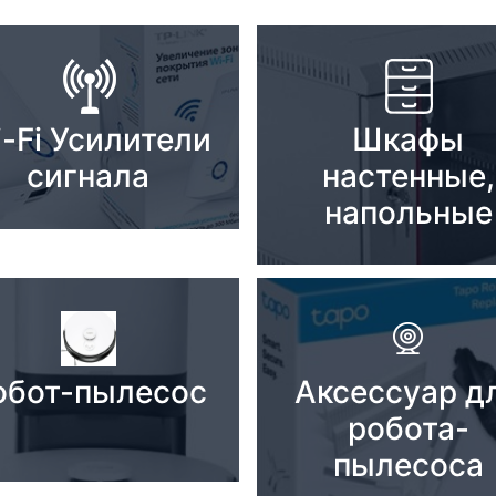
-Fi Усилители
Шкафы
сигнала
настенные,
напольные
обот-пылесос
Аксессуар д
робота-
пылесоса