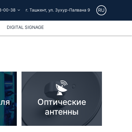
RU
3-00-38
г. Ташкент, ул. Зухур-Палвана 9
DIGITAL SIGNAGE
для
Оптические
антенны