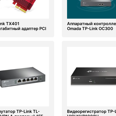
ink TX401
Аппаратный контролл
игабитный адаптер PCI
Omada TP-Link OC300
ess
утатор TP-Link TL-
Видеорегистратор TP-L