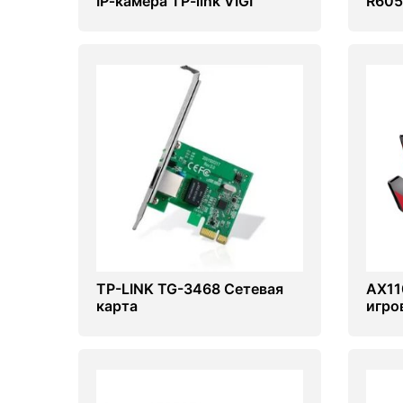
IP‑камера TP-link VIGI
R605
C300HP-6
(Swit
TP-LINK TG-3468 Сетевая
AX11
карта
игро