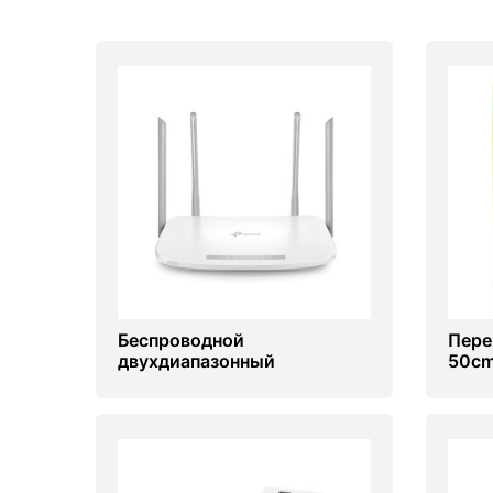
Беспроводной
Пере
двухдиапазонный
50cm
гигабитный маршрутизатор
(Каб
TP-Link EC220-G5/AC1200