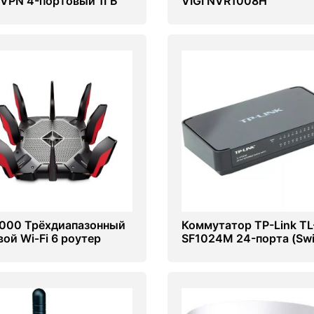
VPN 4-портовый 1ГБ
VIGI NVR1008H
ch)
000 Трёхдиапазонный
Коммутатор TP-Link TL
вой Wi‑Fi 6 роутер
SF1024M 24-порта (Swi