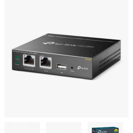
Стереосистемы
Серверное оборудование
UPS Источники бесперебойного питания
Мышки и Клавиатуры
Наушники
Сетевое оборудование
Системы охлаждения
Видеоконференцсвязь
Digital Signage
Видеонаблюдение
Компьютеры Fujitsu