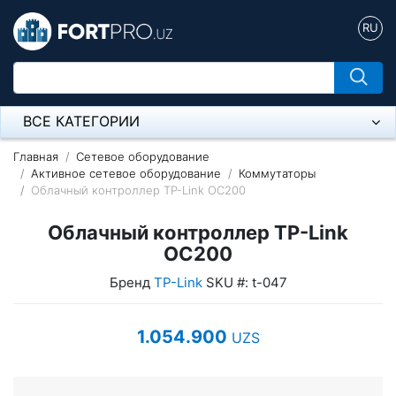
RU
ВСЕ КАТЕГОРИИ
Микрофон
Главная
Сетевое оборудование
Активное сетевое оборудование
Коммутаторы
Облачный контроллер TP-Link OC200
Напольные розетки
Облачный контроллер TP-Link
Оборудование Mikrotik
OC200
Пылесос
Бренд
TP-Link
SKU #: t-047
Спикерфон
1.054.900
UZS
Модемы ADSL, Wan/Lan Роутеры, Wi-Fi
IP Телефония