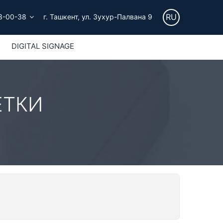
RU
3-00-38
г. Ташкент, ул. Зухур-Палвана 9
DIGITAL SIGNAGE
ЕТКИ