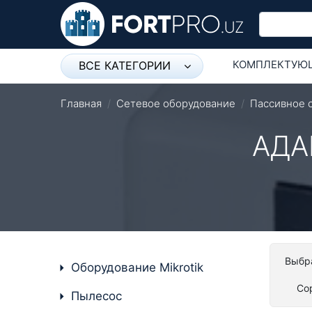
КОМПЛЕКТУЮ
ВСЕ КАТЕГОРИИ
Микрофон
СЕТЕВОЕ ОБО
Главная
Сетевое оборудование
Пассивное 
Напольные розетки
АДА
Оборудование Mikrotik
Пылесос
Спикерфон
Модемы ADSL, Wan/Lan
Роутеры, Wi-Fi
Выбра
Оборудование Mikrotik
IP Телефония
Со
Пылесос