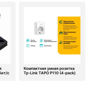
k
Компактная умная розетка
бит/с
Tp-Link TAPO P110 (4-pack)