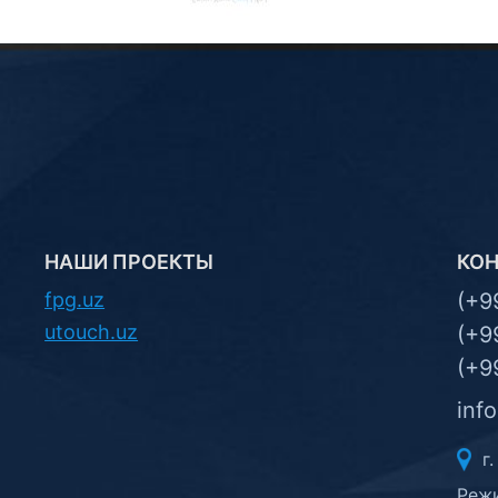
НАШИ ПРОЕКТЫ
КО
fpg.uz
(+9
utouch.uz
(+9
(+9
inf
г.
Режи