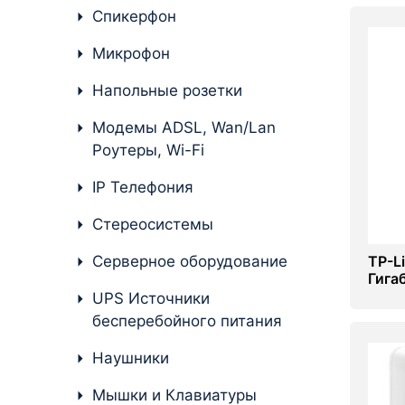
Стереосистемы
Спикерфон
Серверное оборудование
Микрофон
UPS Источники
Напольные розетки
бесперебойного питания
Модемы ADSL, Wan/Lan
Мышки и Клавиатуры
Роутеры, Wi-Fi
Наушники
IP Телефония
Сетевое оборудование
Стереосистемы
Системы охлаждения
Серверное оборудование
TP-L
Гига
Видеоконференцсвязь
UPS Источники
бесперебойного питания
Digital Signage
Наушники
Видеонаблюдение
Мышки и Клавиатуры
Компьютеры Fujitsu