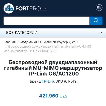
RU
ВСЕ КАТЕГОРИИ
Микрофон
Главная
Модемы ADSL, Wan/Lan Роутеры, Wi-Fi
Беспроводной двухдиапазонный гигабиный MU-MIMO
маршрутизатор TP-Link C6/AC1200
Напольные розетки
Беспроводной двухдиапазонный
Оборудование Mikrotik
гигабиный MU-MIMO маршрутизатор
Пылесос
TP-Link C6/AC1200
Бренд
TP-Link
SKU #: l-019
Спикерфон
Модемы ADSL, Wan/Lan Роутеры, Wi-Fi
421.960
UZS
IP Телефония