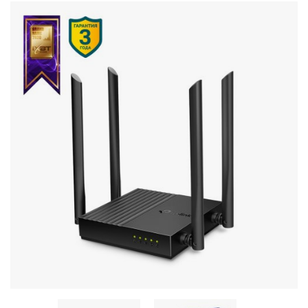
Стереосистемы
Серверное оборудование
UPS Источники бесперебойного питания
Мышки и Клавиатуры
Наушники
Сетевое оборудование
Системы охлаждения
Видеоконференцсвязь
Digital Signage
Видеонаблюдение
Компьютеры Fujitsu