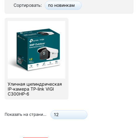
Сортировать:
по новинкам
Стереосистемы
Серверное оборудование
UPS Источники бесперебойного питания
Мышки и Клавиатуры
Наушники
Сетевое оборудование
Уличная цилиндрическая
Системы охлаждения
IP‑камера TP-link VIGI
C300HP-6
Видеоконференцсвязь
Digital Signage
Показать на странице:
12
Видеонаблюдение
Компьютеры Fujitsu