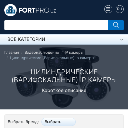
RU
ВСЕ КАТЕГОРИИ
Микрофон
Главная
Видеонаблюдение
IP камеры
Цилиндрические (Варифокальные) ip камеры
Напольные розетки
ЦИЛИНДРИЧЕСКИЕ
Оборудование Mikrotik
(ВАРИФОКАЛЬНЫЕ) IP КАМЕРЫ
Пылесос
Короткое описание
Спикерфон
Модемы ADSL, Wan/Lan Роутеры, Wi-Fi
Выбрать бренд:
Выбрать
IP Телефония