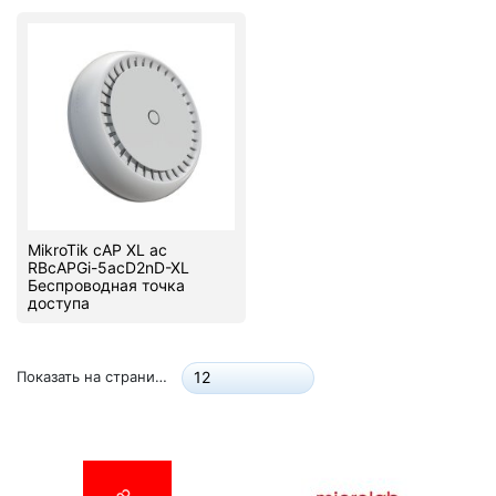
Стереосистемы
Серверное оборудование
UPS Источники бесперебойного питания
Мышки и Клавиатуры
Наушники
MikroTik cAP XL ac
Сетевое оборудование
RBcAPGi-5acD2nD-XL
Беспроводная точка
Системы охлаждения
доступа
Видеоконференцсвязь
Показать на странице:
12
Digital Signage
Видеонаблюдение
Компьютеры Fujitsu