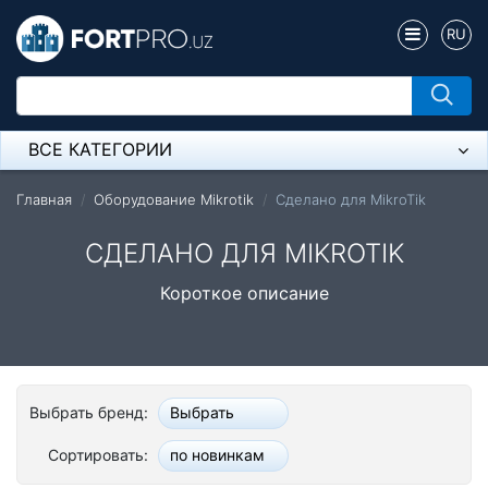
RU
ВСЕ КАТЕГОРИИ
Микрофон
Главная
Оборудование Mikrotik
Сделано для MikroTik
Напольные розетки
СДЕЛАНО ДЛЯ MIKROTIK
Оборудование Mikrotik
Короткое описание
Пылесос
Спикерфон
Выбрать бренд:
Выбрать
Модемы ADSL, Wan/Lan Роутеры, Wi-Fi
Сортировать:
по новинкам
IP Телефония