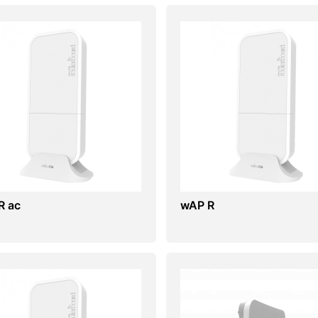
R ac
wAP R