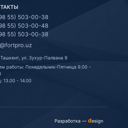
НТАКТЫ
98 55) 503-00-38
98 55) 503-00-48
98 55) 503-00-38
o@fortpro.uz
 Ташкент, ул. Зухур-Палвана 9
м работы: Понедельник-Пятница 9.00 -
0
: 13.00 - 14.00
d
Разработка —
esign