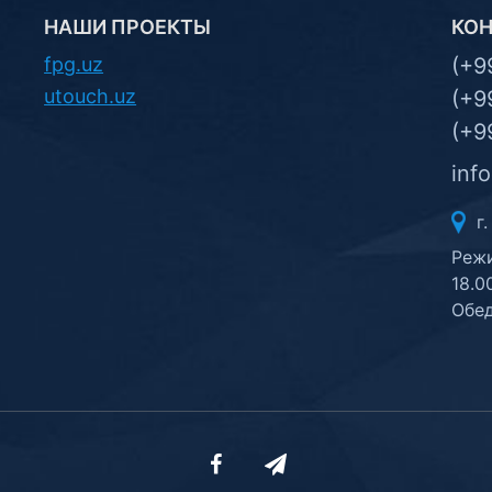
НАШИ ПРОЕКТЫ
КО
fpg.uz
(+9
utouch.uz
(+9
(+9
inf
г.
Режи
18.0
Обед