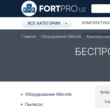
КОМПЛЕКТУЮ
ВСЕ КАТЕГОРИИ
Микрофон
СЕТЕВОЕ ОБО
Главная
Оборудование Mikrotik
Комплексны
Напольные розетки
БЕСПР
Оборудование Mikrotik
Пылесос
Спикерфон
Модемы ADSL, Wan/Lan
Роутеры, Wi-Fi
Выбра
Оборудование Mikrotik
IP Телефония
Со
Пылесос