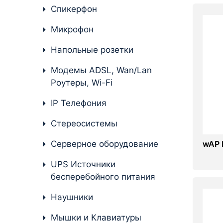
Стереосистемы
Спикерфон
Серверное оборудование
Микрофон
UPS Источники
Напольные розетки
бесперебойного питания
Модемы ADSL, Wan/Lan
Мышки и Клавиатуры
Роутеры, Wi-Fi
Наушники
IP Телефония
Сетевое оборудование
Стереосистемы
Системы охлаждения
Серверное оборудование
wAP 
Видеоконференцсвязь
UPS Источники
бесперебойного питания
Digital Signage
Наушники
Видеонаблюдение
Мышки и Клавиатуры
Компьютеры Fujitsu