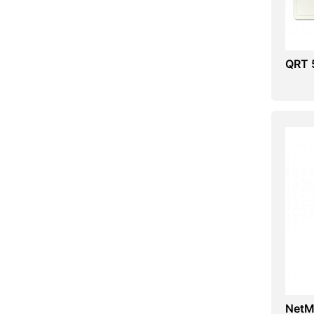
QRT 
NetMe