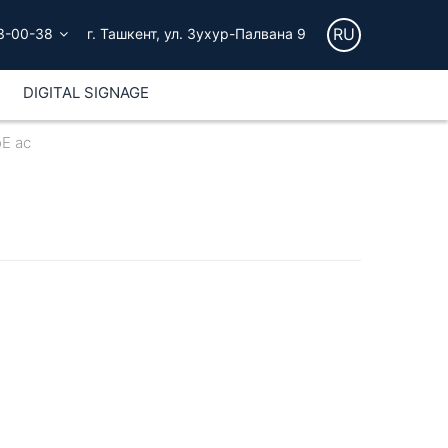
RU
3-00-38
г. Ташкент, ул. Зухур-Палвана 9
DIGITAL SIGNAGE
oE ac