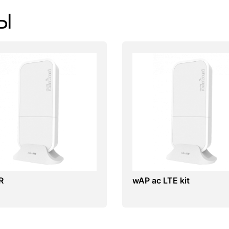
Ы
R
wAP ac LTE kit