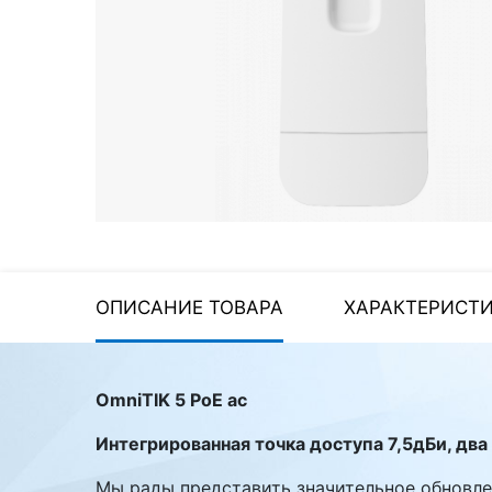
Стереосистемы
Серверное оборудование
UPS Источники
бесперебойного питания
Мышки и Клавиатуры
Наушники
Сетевое оборудование
Системы охлаждения
ОПИСАНИЕ ТОВАРА
ХАРАКТЕРИСТ
Видеоконференцсвязь
Digital Signage
OmniTIK 5 PoE ac
Видеонаблюдение
Интегрированная точка доступа 7,5дБи, два
Мы рады представить значительное обновле
Компьютеры Fujitsu