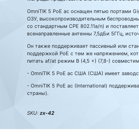
OmniTIK 5 PoE ac оснащен пятью портами Gi
Комплектующие ПК
ОЗУ, высокопроизводительным беспроводным
со стандартным CPE 802.11a/n) и поставля
всенаправленные антенны 7,5дБи 5ГГц, исто
Он также поддерживает пассивный или станд
поддержкой PoE с тем же напряжением, кот
питать af/at режим B (4,5 +) (7,8-) совмес
- OmniTIK 5 PoE ac США (США) имеет заводс
- OmniTIK 5 PoE ac (International) поддер
страны).
SKU:
zx-42