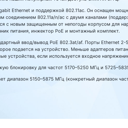
gabit Ethernet и поддержкой 802.11ac. Он оснащен мо
 соединением 802.11a/n/ac с двумя каналами (поддер
ется с новым защищенным от непогоды корпусом для на
чник питания, инжектор PoE и монтажный комплект.
артный ввод/вывод PoE 802.3at/af. Порты Ethernet 2-5
орое подается на устройство. Меньше адаптеров питан
тимые устройства, если используется входное напряжение
кую блокировку для частот 5170–5250 МГц и 5725–5835
живает диапазон 5150–5875 МГц (конкретный диапазон ч