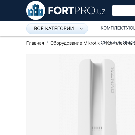
КОМПЛЕКТУЮ
ВСЕ КАТЕГОРИИ
Микрофон
СЕТЕВОЕ ОБО
Главная
Оборудование Mikrotik
Комплексны
Напольные розетки
Оборудование Mikrotik
Пылесос
Спикерфон
Модемы ADSL, Wan/Lan
Роутеры, Wi-Fi
IP Телефония