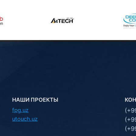
НАШИ ПРОЕКТЫ
КО
fpg.uz
(+9
utouch.uz
(+9
(+9