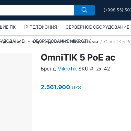
(+998 55) 50
ЩИЕ ПК
IP ТЕЛЕФОНИЯ
СЕРВЕРНОЕ ОБОРУДОВАНИЕ
РУДОВАНИЕ
ОБОРУДОВАНИЕ MIKROTIK
е решения
Беспроводные 802.11ac системы
OmniTIK 5 P
OmniTIK 5 PoE ac
Бренд
MikroTik
SKU #: zx-42
2.561.900
UZS