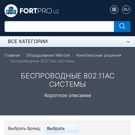
RU
ВСЕ КАТЕГОРИИ
Микрофон
Главная
Оборудование Mikrotik
Комплексные решения
Беспроводные 802.11ac системы
Напольные розетки
БЕСПРОВОДНЫЕ 802.11AC
Оборудование Mikrotik
СИСТЕМЫ
Пылесос
Короткое описание
Спикерфон
Модемы ADSL, Wan/Lan Роутеры, Wi-Fi
Выбрать бренд:
Выбрать
IP Телефония