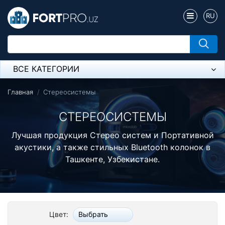
RU
ВСЕ КАТЕГОРИИ
Микрофон
Главная
Стереосистемы
Напольные розетки
СТЕРЕОСИСТЕМЫ
Оборудование Mikrotik
Лучшая продукция Стерео систем и Портативной
акустики, а также стильных Bluetooth колонок в
Пылесос
Ташкенте, Узбекистане.
Спикерфон
Модемы ADSL, Wan/Lan Роутеры, Wi-Fi
Цвет:
Выбрать
IP Телефония