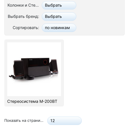
Колонки и Стереосистемы:
Выбрать
Стереосистемы
Выбрать бренд:
Выбрать
Серверное оборудование
Сортировать:
по новинкам
UPS Источники бесперебойного питания
Мышки и Клавиатуры
Наушники
Сетевое оборудование
Системы охлаждения
Видеоконференцсвязь
Стереосистема M-200BT
Digital Signage
Видеонаблюдение
Показать на странице:
12
Компьютеры Fujitsu