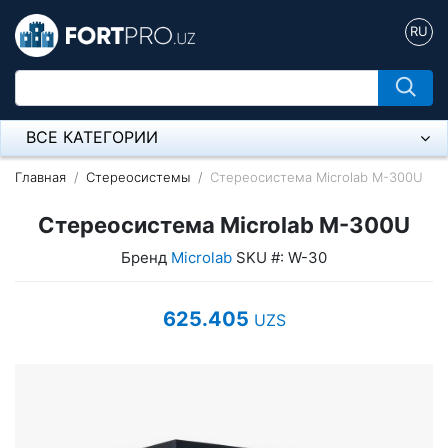
RU
ВСЕ КАТЕГОРИИ
Микрофон
Главная
Стереосистемы
Стереосистема Microlab M-300U
Напольные розетки
Стереосистема Microlab M-300U
Бренд
Microlab
SKU #: W-30
Оборудование Mikrotik
Пылесос
625.405
UZS
Спикерфон
Модемы ADSL, Wan/Lan Роутеры, Wi-Fi
IP Телефония