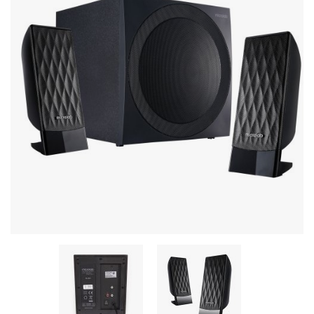
Стереосистемы
Серверное оборудование
UPS Источники бесперебойного питания
Мышки и Клавиатуры
Наушники
Сетевое оборудование
Системы охлаждения
Видеоконференцсвязь
Digital Signage
Видеонаблюдение
Компьютеры Fujitsu