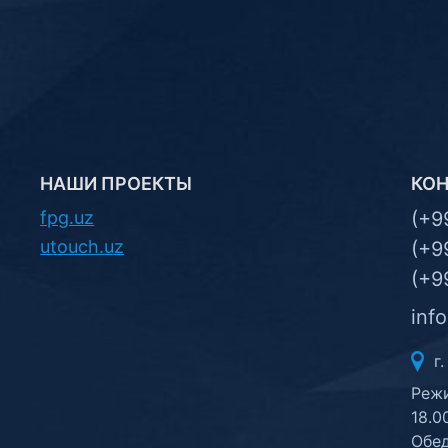
НАШИ ПРОЕКТЫ
КО
fpg.uz
(+9
utouch.uz
(+9
(+9
inf
г.
Режи
18.0
Обед