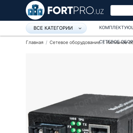
КОМПЛЕКТУЮ
ВСЕ КАТЕГОРИИ
Микрофон
СЕТЕВОЕ ОБО
Главная
Сетевое оборудование
Активное с
Напольные розетки
Оборудование Mikrotik
Пылесос
Спикерфон
Модемы ADSL, Wan/Lan
Роутеры, Wi-Fi
IP Телефония