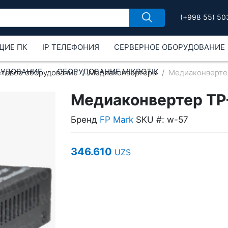
(+998 55) 50
ЩИЕ ПК
IP ТЕЛЕФОНИЯ
СЕРВЕРНОЕ ОБОРУДОВАНИЕ
РУДОВАНИЕ
ОБОРУДОВАНИЕ MIKROTIK
етевое оборудование
Медиаконвертеры
Медиаконвертер
Медиаконвертер TP-
Бренд
FP Mark
SKU #: w-57
346.610
UZS