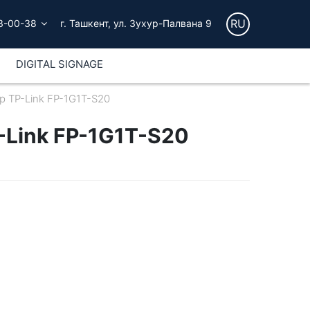
RU
3-00-38
г. Ташкент, ул. Зухур-Палвана 9
DIGITAL SIGNAGE
 TP-Link FP-1G1T-S20
Link FP-1G1T-S20