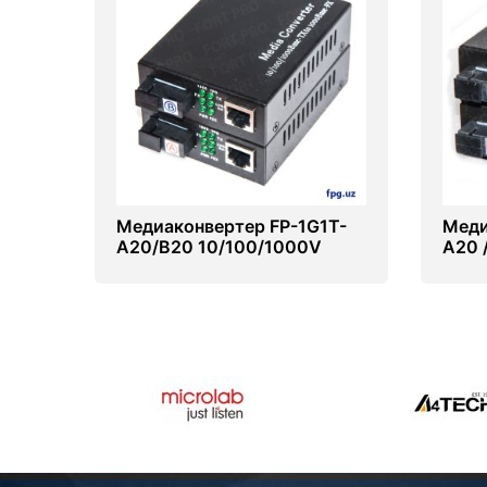
Медиаконвертер FP-1G1T-
Меди
A20/B20 10/100/1000V
A20 
1310/1550
/155