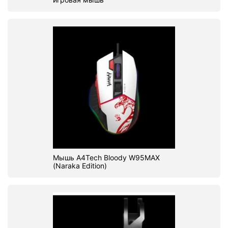
Мышь A4Tech Bloody W95MAX
(Naraka Edition)