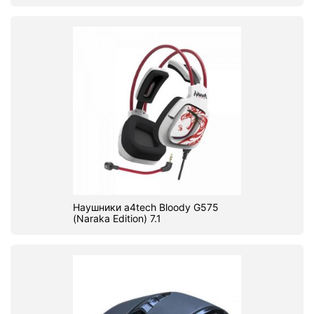
Наушники a4tech Bloody G575
(Naraka Edition) 7.1