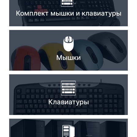
Стереосистемы
Комплект мышки и клавиатуры
Серверное оборудование
UPS Источники бесперебойного питания
Мышки и Клавиатуры
Мышки
Наушники
Сетевое оборудование
Системы охлаждения
Видеоконференцсвязь
Клавиатуры
Digital Signage
Видеонаблюдение
Компьютеры Fujitsu