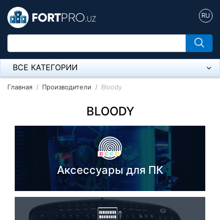
RU
ВСЕ КАТЕГОРИИ
Микрофон
Главная
Производители
Bloody
Напольные розетки
BLOODY
Оборудование Mikrotik
Пылесос
Аксессуары для ПК
Спикерфон
Модемы ADSL, Wan/Lan Роутеры, Wi-Fi
IP Телефония