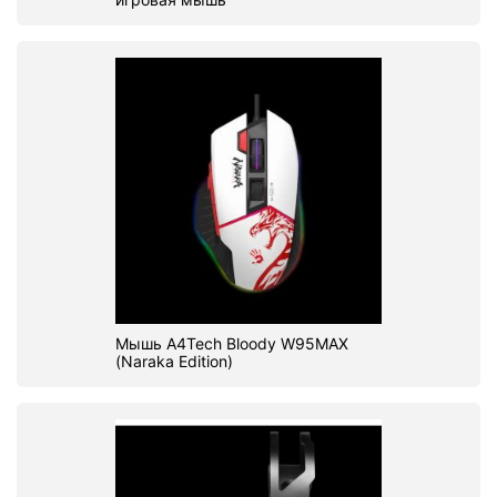
Мышь A4Tech Bloody W95MAX
(Naraka Edition)