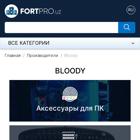
RU
ВСЕ КАТЕГОРИИ
Микрофон
Главная
Производители
Bloody
Напольные розетки
BLOODY
Оборудование Mikrotik
Пылесос
Аксессуары для ПК
Спикерфон
Модемы ADSL, Wan/Lan Роутеры, Wi-Fi
IP Телефония