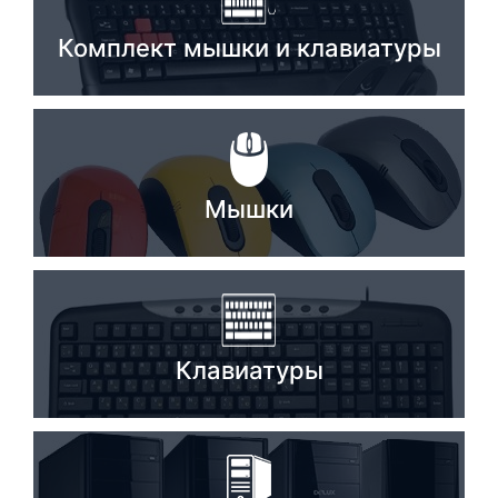
Стереосистемы
Комплект мышки и клавиатуры
Серверное оборудование
UPS Источники бесперебойного питания
Мышки и Клавиатуры
Мышки
Наушники
Сетевое оборудование
Системы охлаждения
Видеоконференцсвязь
Клавиатуры
Digital Signage
Видеонаблюдение
Компьютеры Fujitsu