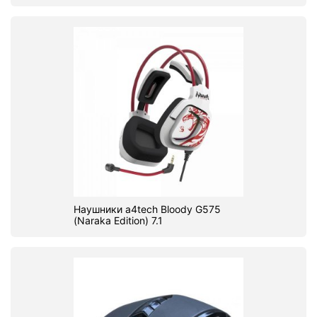
Наушники a4tech Bloody G575
(Naraka Edition) 7.1