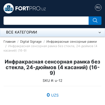
RU
ВСЕ КАТЕГОРИИ
Микрофон
Главная
Digital Signage
Инфракрасные сенсорные рамки
Инфракрасная сенсорная рамка без стекла, 24-дюймов (4
касаний) (16-9)
Напольные розетки
Инфракрасная сенсорная рамка без
Оборудование Mikrotik
стекла, 24-дюймов (4 касаний) (16-
Пылесос
9)
SKU #: u-12
Спикерфон
Модемы ADSL, Wan/Lan Роутеры, Wi-Fi
0
UZS
IP Телефония