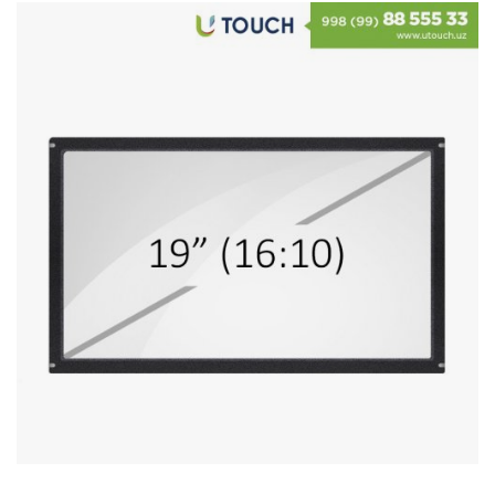
Стереосистемы
Серверное оборудование
UPS Источники бесперебойного питания
Мышки и Клавиатуры
Наушники
Сетевое оборудование
Системы охлаждения
Видеоконференцсвязь
Digital Signage
Видеонаблюдение
Компьютеры Fujitsu