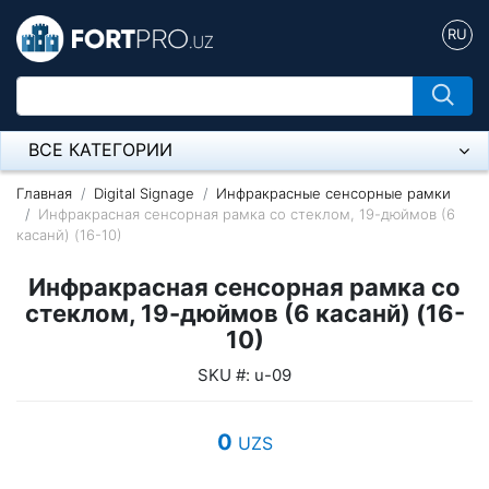
RU
ВСЕ КАТЕГОРИИ
Микрофон
Главная
Digital Signage
Инфракрасные сенсорные рамки
Инфракрасная сенсорная рамка со стеклом, 19-дюймов (6
касанй) (16-10)
Напольные розетки
Инфракрасная сенсорная рамка со
Оборудование Mikrotik
стеклом, 19-дюймов (6 касанй) (16-
Пылесос
10)
SKU #: u-09
Спикерфон
Модемы ADSL, Wan/Lan Роутеры, Wi-Fi
0
UZS
IP Телефония