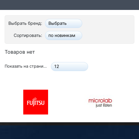
Стереосистемы
Серверное оборудование
Выбрать бренд:
Выбрать
UPS Источники бесперебойного питания
Сортировать:
по новинкам
Мышки и Клавиатуры
Товаров нет
Наушники
Показать на странице:
12
Сетевое оборудование
Системы охлаждения
Видеоконференцсвязь
Digital Signage
Видеонаблюдение
Компьютеры Fujitsu