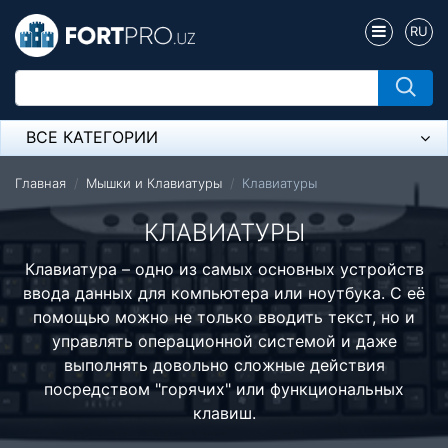
RU
ВСЕ КАТЕГОРИИ
Микрофон
Главная
Мышки и Клавиатуры
Клавиатуры
Напольные розетки
КЛАВИАТУРЫ
Оборудование Mikrotik
Клавиатура – одно из самых основных устройств
ввода данных для компьютера или ноутбука. С её
Пылесос
помощью можно не только вводить текст, но и
управлять операционной системой и даже
Спикерфон
выполнять довольно сложные действия
Модемы ADSL, Wan/Lan Роутеры, Wi-Fi
посредством "горячих" или функциональных
клавиш.
IP Телефония