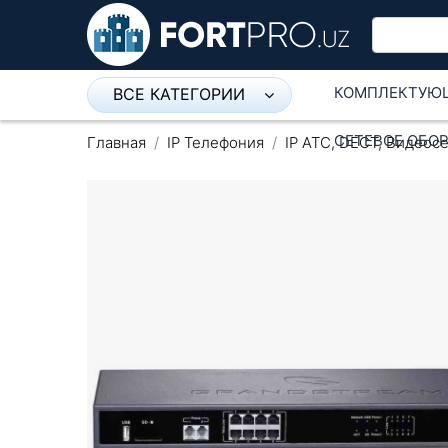
КОМПЛЕКТУЮ
ВСЕ КАТЕГОРИИ
Микрофон
СЕТЕВОЕ ОБО
Главная
IP Телефония
IP ATC, DECT, Видеос
Напольные розетки
Оборудование Mikrotik
Пылесос
Спикерфон
Модемы ADSL, Wan/Lan
Роутеры, Wi-Fi
IP Телефония