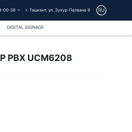
RU
3-00-38
г. Ташкент, ул. Зухур-Палвана 9
DIGITAL SIGNAGE
 IP PBX UCM6208