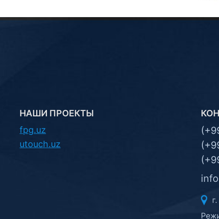
НАШИ ПРОЕКТЫ
КО
fpg.uz
(+9
utouch.uz
(+9
(+9
inf
г.
Режи