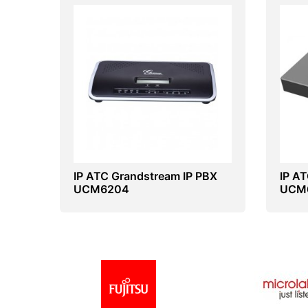
IP ATC Grandstream IP PBX
IP А
UCM6204
UCM6