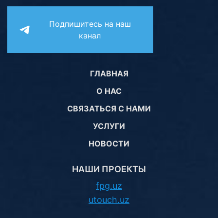
Стереосистемы
Подпишитесь на наш
Серверное оборудование
канал
UPS Источники бесперебойного питания
Мышки и Клавиатуры
ГЛАВНАЯ
О НАС
Наушники
СВЯЗАТЬСЯ С НАМИ
Сетевое оборудование
УСЛУГИ
Системы охлаждения
НОВОСТИ
Видеоконференцсвязь
НАШИ ПРОЕКТЫ
Digital Signage
fpg.uz
Видеонаблюдение
utouch.uz
Компьютеры Fujitsu