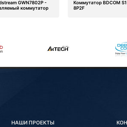
dstream GWN7802P -
Коммутатор BDCOM S1
вляемый коммутатор
8P2F
НАШИ ПРОЕКТЫ
КО