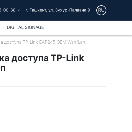
RU
3-00-38
г. Ташкент, ул. Зухур-Палвана 9
DIGITAL SIGNAGE
ка доступа TP-Link EAP245 OEM Wan/Lan
ка доступа TP-Link
an