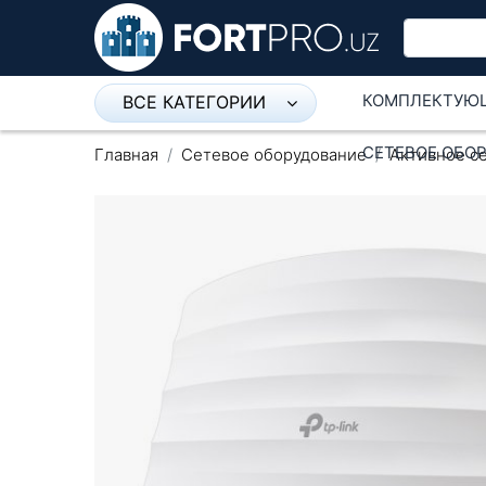
КОМПЛЕКТУЮ
ВСЕ КАТЕГОРИИ
Микрофон
СЕТЕВОЕ ОБО
Главная
Сетевое оборудование
Активное с
Напольные розетки
Оборудование Mikrotik
Пылесос
Спикерфон
Модемы ADSL, Wan/Lan
Роутеры, Wi-Fi
IP Телефония