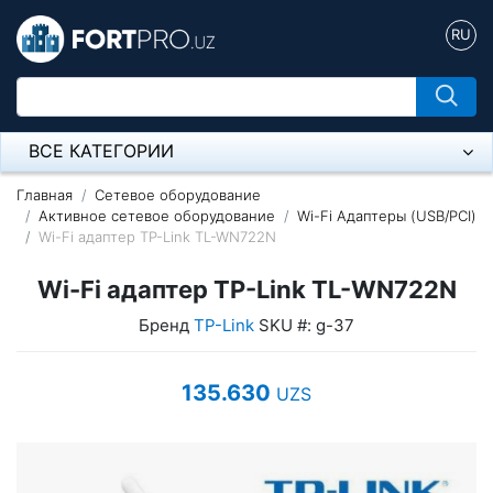
RU
ВСЕ КАТЕГОРИИ
Микрофон
Главная
Сетевое оборудование
Активное сетевое оборудование
Wi-Fi Адаптеры (USB/PCI)
Wi-Fi адаптер TP-Link TL-WN722N
Напольные розетки
Wi-Fi адаптер TP-Link TL-WN722N
Оборудование Mikrotik
Бренд
TP-Link
SKU #: g-37
Пылесос
Спикерфон
135.630
UZS
Модемы ADSL, Wan/Lan Роутеры, Wi-Fi
IP Телефония