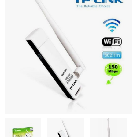
Стереосистемы
Серверное оборудование
UPS Источники бесперебойного питания
Мышки и Клавиатуры
Наушники
Сетевое оборудование
Системы охлаждения
Видеоконференцсвязь
Digital Signage
Видеонаблюдение
Компьютеры Fujitsu