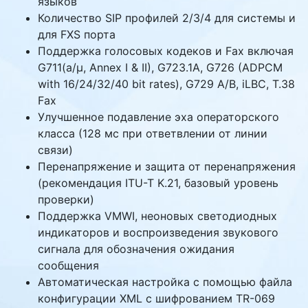
языков
Количество SIP профилей 2/3/4 для системы и
для FXS порта
Поддержка голосовых кодеков и Fax включая
G711(a/μ, Annex I & II), G723.1A, G726 (ADPCM
with 16/24/32/40 bit rates), G729 A/B, iLBC, T.38
Fax
Улучшенное подавление эха операторского
класса (128 мс при ответвлении от линии
связи)
Перенапряжение и защита от перенапряжения
(рекомендация ITU-T K.21, базовый уровень
проверки)
Поддержка VMWI, неоновых светодиодных
индикаторов и воспроизведения звукового
сигнала для обозначения ожидания
сообщения
Автоматическая настройка с помощью файла
конфигурации XML с шифрованием TR-069