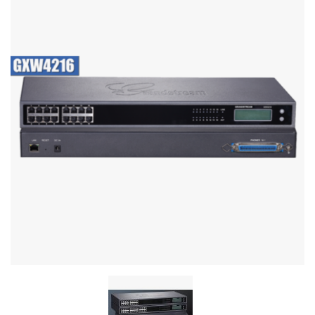
Стереосистемы
Серверное оборудование
UPS Источники бесперебойного питания
Мышки и Клавиатуры
Наушники
Сетевое оборудование
Системы охлаждения
Видеоконференцсвязь
Digital Signage
Видеонаблюдение
Компьютеры Fujitsu