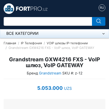
RU
ВСЕ КАТЕГОРИИ
Микрофон
Главная
IP Телефония
VOIP шлюзы IP-телефонии
Grandstream GXW4216 FXS - VoIP шлюз, VoIP GATEWAY
Напольные розетки
Grandstream GXW4216 FXS - VoIP
Оборудование Mikrotik
шлюз, VoIP GATEWAY
Бренд
Grandstream
SKU #: z-12
Пылесос
Спикерфон
5.053.000
UZS
Модемы ADSL, Wan/Lan Роутеры, Wi-Fi
IP Телефония