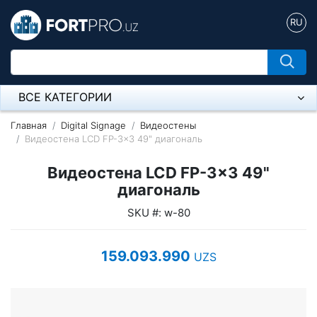
RU
ВСЕ КАТЕГОРИИ
Микрофон
Главная
Digital Signage
Видеостены
Видеостена LCD FP-3x3 49" диагональ
Напольные розетки
Видеостена LCD FP-3x3 49"
Оборудование Mikrotik
диагональ
SKU #: w-80
Пылесос
Спикерфон
159.093.990
UZS
Модемы ADSL, Wan/Lan Роутеры, Wi-Fi
IP Телефония