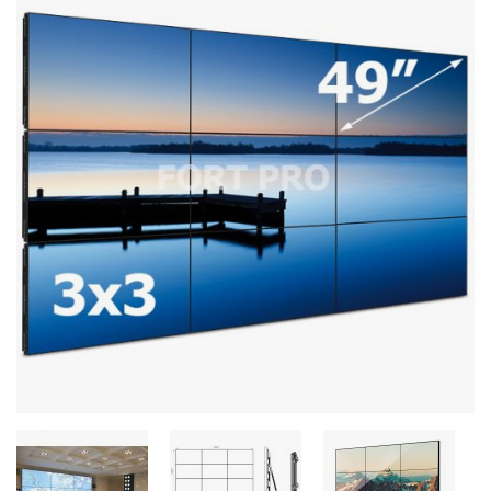
Стереосистемы
Серверное оборудование
UPS Источники бесперебойного питания
Мышки и Клавиатуры
Наушники
Сетевое оборудование
Системы охлаждения
Видеоконференцсвязь
Digital Signage
Видеонаблюдение
Компьютеры Fujitsu