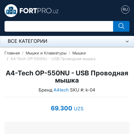
RU
ВСЕ КАТЕГОРИИ
Микрофон
Главная
Мышки и Клавиатуры
Мышки
A4-Tech OP-550NU - USB Проводная мышка
Напольные розетки
A4-Tech OP-550NU - USB Проводная
Оборудование Mikrotik
мышка
Бренд
A4tech
SKU #: k-04
Пылесос
Спикерфон
69.300
UZS
Модемы ADSL, Wan/Lan Роутеры, Wi-Fi
IP Телефония