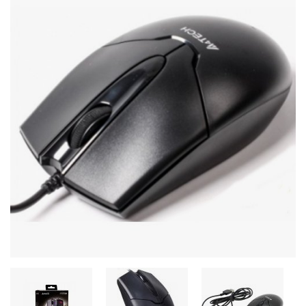
Стереосистемы
Серверное оборудование
UPS Источники бесперебойного питания
Мышки и Клавиатуры
Наушники
Сетевое оборудование
Системы охлаждения
Видеоконференцсвязь
Digital Signage
Видеонаблюдение
Компьютеры Fujitsu